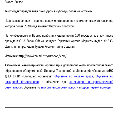
France-Presse.
Текст «будет представлен рано утром в субботу», добавил источник.
Цель конференции – принять новое многостороннее климатическое соглашение,
которое после 2020 года заменит Киотский протокол.
На конференцию в Париж прибыли лидеры почти 150 государств, в том числе
президент США Барак Обама, канцлер Германии Ангела Меркель, лидер КНР Си
Цзиньпин и президент Турции Реджеп Тайип Эрдоган.
Источник: http://www.ecoindustry.ru/news/view/
Автономная некоммерческая организация дополнительного профессионального
образования «Современный Институт Технологий и Инноваций «Столица» (АНО
ДПО СИТИ «Столица») организует
обучение по охране труда
,
обучение по
пожарной безопасности
и обучение для
аттестации по промышленной
безопасности
, обучение по
экологической безопасности
и
курсы первой помощи
.