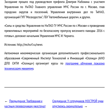
Заседание прошло под руководством префекта Дмитрия Набокина с участием
Управления по НиТАО Главного управления МЧС России по г. Москве, глав
городских округов и поселений, Управления внутренних дел по ТиНАО,
организаций ГУП “Мосводосток”, ГБУ “Автомобильные дороги», и других.
«Силы и средства Управления по НиТАО ГУ МЧС России по г. Москве к проведению
превентивных мероприятий по безопасному пропуску весеннего паводка 2016 г.
готовы», доложил начальник Управления МЧС И. Чернега.
Источник: http://mchsrf.ru/news
Автономная некоммерческая организация дополнительного профессионального
образования «Современный Институт Технологий и Инноваций «Столица» (АНО
ДПО СИТИ «Столица») организует курсы по
программе обучения пожарно
техническому минимуму
.
←
Предыдущая:
Требования к
Следующая:
У сотрудников НОСТРОЙ руки
частным перевозчикам ужесточат
опустились окончательно
→