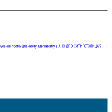
обучения промышленному альпинизму в АНО ДПО СИТИ “СТОЛИЦА”?
→