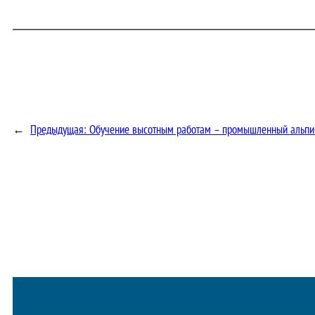
←
Предыдущая:
Обучение высотным работам – промышленный альп