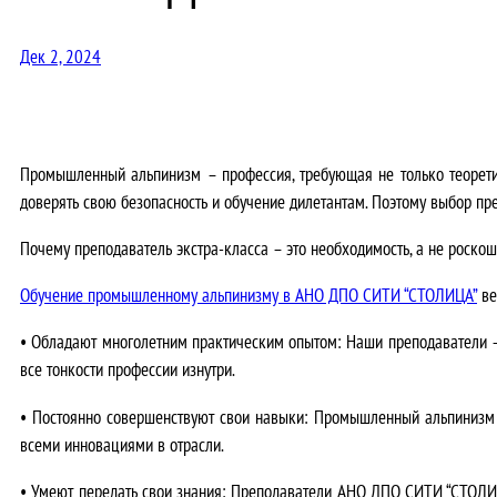
Дек 2, 2024
Промышленный альпинизм – профессия, требующая не только теоретич
доверять свою безопасность и обучение дилетантам. Поэтому выбор пр
Почему преподаватель экстра-класса – это необходимость, а не роскош
Обучение промышленному альпинизму в АНО ДПО СИТИ “СТОЛИЦА”
ве
•
Обладают многолетним практическим опытом:
Наши преподаватели – 
все тонкости профессии изнутри.
•
Постоянно совершенствуют свои навыки:
Промышленный альпинизм п
всеми инновациями в отрасли.
•
Умеют передать свои знания:
Преподаватели АНО ДПО СИТИ “СТОЛИЦА”