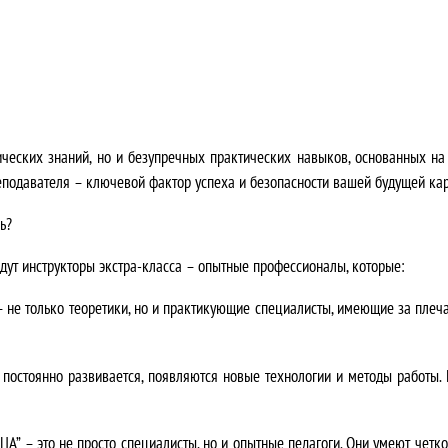
еских знаний, но и безупречных практических навыков, основанных на о
еподавателя – ключевой фактор успеха и безопасности вашей будущей ка
ь?
дут инструкторы экстра-класса – опытные профессионалы, которые:
не только теоретики, но и практикующие специалисты, имеющие за плеча
остоянно развивается, появляются новые технологии и методы работы.
 – это не просто специалисты, но и опытные педагоги. Они умеют четко