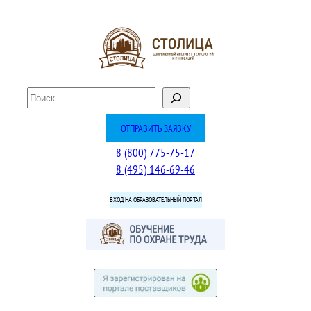
Перейти
к
содержимому
П
о
и
ОТПРАВИТЬ ЗАЯВКУ
с
8 (800) 775-75-17
к
8 (495) 146-69-46
ВХОД НА ОБРАЗОВАТЕЛЬНЫЙ ПОРТАЛ