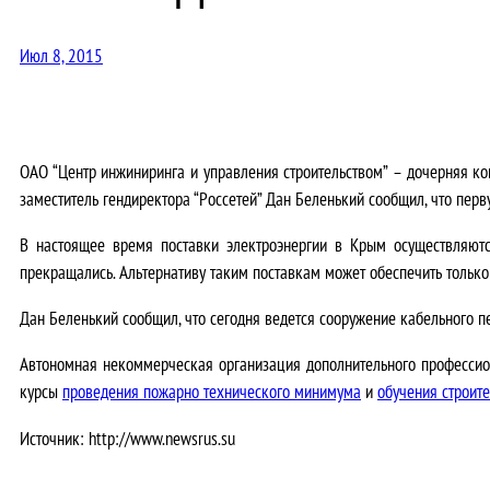
Июл 8, 2015
ОАО “Центр инжиниринга и управления строительством” – дочерняя ко
заместитель гендиректора “Россетей” Дан Беленький сообщил, что перв
В настоящее время поставки электроэнергии в Крым осуществляютс
прекращались. Альтернативу таким поставкам может обеспечить только 
Дан Беленький сообщил, что сегодня ведется сооружение кабельного п
Автономная некоммерческая организация дополнительного профессио
курсы
проведения пожарно технического минимума
и
обучения строите
Источник: http://www.newsrus.su