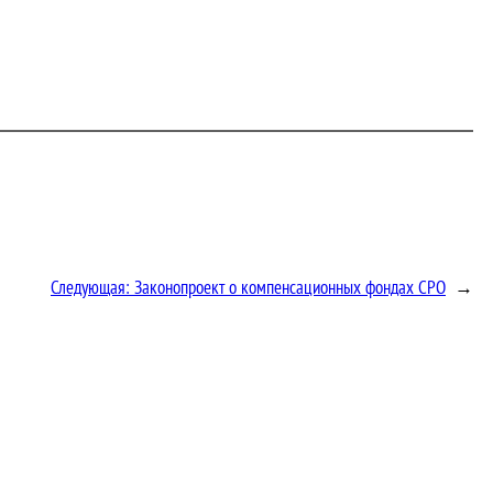
Следующая:
Законопроект о компенсационных фондах СРО
→