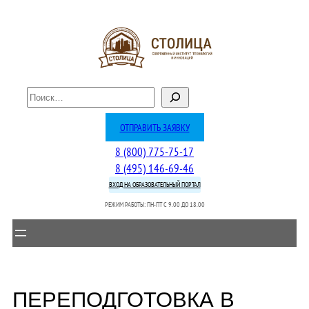
Перейти
к
содержимому
П
о
и
ОТПРАВИТЬ ЗАЯВКУ
с
8 (800) 775-75-17
к
8 (495) 146-69-46
ВХОД НА ОБРАЗОВАТЕЛЬНЫЙ ПОРТАЛ
РЕЖИМ РАБОТЫ: ПН-ПТ C 9.00 ДО 18.00
ПЕРЕПОДГОТОВКА В