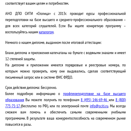
соответствует вашим целям и потребностям.
АНО ДПО СИТИ «Столица» c 2013г.
проводит курсы профессиональной
переподготовки на базе высшего и среднего-профессионального образования –
для всех категорий слушателей. Если Вы ищите конкретную программу –
воспользуйтесь нашим
каталогом
.
Немного о нашем дипломе, выданном после итоговой аттестации:
Бланк диплома и приложения напечатаны на бумаге с водяными знаками и имеет
12 степеней защиты.
На дипломе и приложении имеются порядковые и реестровые номера, по
которым можно проверить, кому они выдавались, сделав соответствующий
письменный запрос или в системе ФИС ФРДО.
Срок действия диплома: Бессрочно
.
Более подробную информацию о
профпереподготовке на базе высшего
образования
Вы можете получить по телефонам
8 (495) 146-69-46
или
8 (800)
775-75-17
(бесплатно по РФ), или по электронной почте
info@sciti.ru
. Мы всегда
сможем вам помочь и обеспечить самыми современными учебными
программами. В результате ваша конкурентоспособность на современном рынке
повысится в разы.