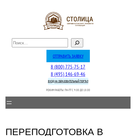
Перейти
к
содержимому
П
о
и
ОТПРАВИТЬ ЗАЯВКУ
с
8 (800) 775-75-17
к
8 (495) 146-69-46
ВХОД НА ОБРАЗОВАТЕЛЬНЫЙ ПОРТАЛ
РЕЖИМ РАБОТЫ: ПН-ПТ C 9.00 ДО 18.00
ПЕРЕПОДГОТОВКА В