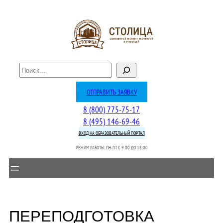
Перейти
к
содержимому
П
о
и
ОТПРАВИТЬ ЗАЯВКУ
с
8 (800) 775-75-17
к
8 (495) 146-69-46
ВХОД НА ОБРАЗОВАТЕЛЬНЫЙ ПОРТАЛ
РЕЖИМ РАБОТЫ: ПН-ПТ C 9.00 ДО 18.00
ПЕРЕПОДГОТОВКА