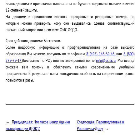
Бланк диплома и приложения напечатаны на бумаге с водяными знаками и имеет
12 степеней защиты.
На дипломе и приложении имеются порядковые и реестровые номера, по
которым можно проверить, кому они выдавались, сделав соответствующий
письменный запрос или в системе ФИС ФРДО.
Срок действия диплома: Бессрочно
.
Более подробную информацию о профпереподготовке на базе высшего
образования Вы можете получить по телефонам
8 (495) 146-69-46
или
8 (800)
775-75-17
(бесплатно по РФ), или по электронной почте
info@sciti.ru
. Мы всегда
сможем вам помочь и обеспечить самыми современными учебными
программами. В результате ваша конкурентоспособность на современном рынке
повысится в разы.
←
Предыдущая:
Что такое центр оценки
Следующая:
Переподготовка в
квалификации (ЦОК)?
Ростове-на-Дону
→