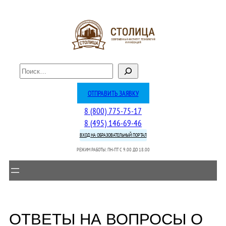
Перейти
к
содержимому
П
о
и
ОТПРАВИТЬ ЗАЯВКУ
с
8 (800) 775-75-17
к
8 (495) 146-69-46
ВХОД НА ОБРАЗОВАТЕЛЬНЫЙ ПОРТАЛ
РЕЖИМ РАБОТЫ: ПН-ПТ C 9.00 ДО 18.00
ОТВЕТЫ НА ВОПРОСЫ О