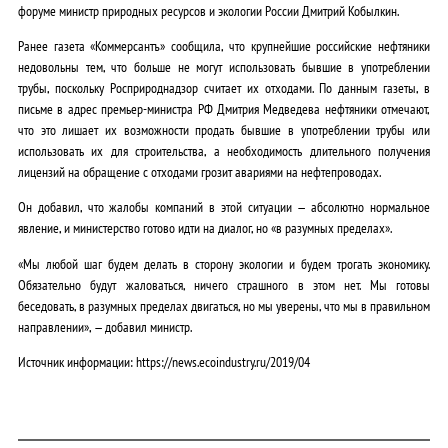
форуме министр природных ресурсов и экологии России Дмитрий Кобылкин.
Ранее газета «Коммерсантъ» сообщила, что крупнейшие российские нефтяники
недовольны тем, что больше не могут использовать бывшие в употреблении
трубы, поскольку Росприроднадзор считает их отходами. По данным газеты, в
письме в адрес премьер-министра РФ Дмитрия Медведева нефтяники отмечают,
что это лишает их возможности продать бывшие в употреблении трубы или
использовать их для строительства, а необходимость длительного получения
лицензий на обращение с отходами грозит авариями на нефтепроводах.
Он добавил, что жалобы компаний в этой ситуации — абсолютно нормальное
явление, и министерство готово идти на диалог, но «в разумных пределах».
«Мы любой шаг будем делать в сторону экологии и будем трогать экономику.
Обязательно будут жаловаться, ничего страшного в этом нет. Мы готовы
беседовать, в разумных пределах двигаться, но мы уверены, что мы в правильном
направлении», — добавил министр.
Источник информации: https://news.ecoindustry.ru/2019/04