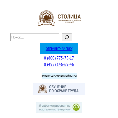
Перейти
к
содержимому
П
о
и
ОТПРАВИТЬ ЗАЯВКУ
с
8 (800) 775-75-17
к
8 (495) 146-69-46
ВХОД НА ОБРАЗОВАТЕЛЬНЫЙ ПОРТАЛ