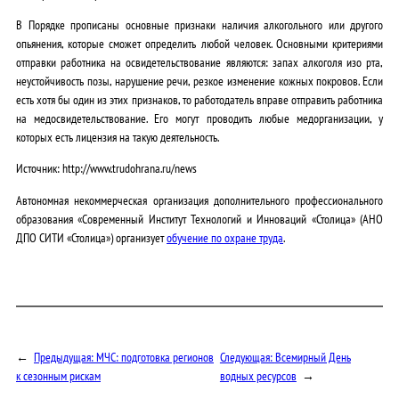
В Порядке прописаны основные признаки наличия алкогольного или другого
опьянения, которые сможет определить любой человек. Основными критериями
отправки работника на освидетельствование являются: запах алкоголя изо рта,
неустойчивость позы, нарушение речи, резкое изменение кожных покровов. Если
есть хотя бы один из этих признаков, то работодатель вправе отправить работника
на медосвидетельствование. Его могут проводить любые медорганизации, у
которых есть лицензия на такую деятельность.
Источник: http://www.trudohrana.ru/news
Автономная некоммерческая организация дополнительного профессионального
образования «Современный Институт Технологий и Инноваций «Столица» (АНО
ДПО СИТИ «Столица») организует
обучение по охране труда
.
←
Предыдущая:
МЧС: подготовка регионов
Следующая:
Всемирный День
к сезонным рискам
водных ресурсов
→