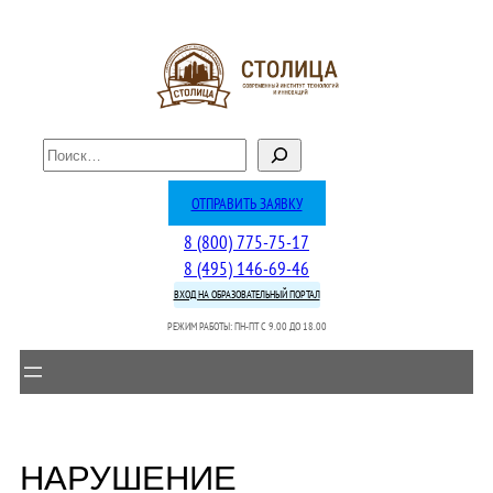
Перейти
к
содержимому
П
о
и
ОТПРАВИТЬ ЗАЯВКУ
с
8 (800) 775-75-17
к
8 (495) 146-69-46
ВХОД НА ОБРАЗОВАТЕЛЬНЫЙ ПОРТАЛ
РЕЖИМ РАБОТЫ: ПН-ПТ C 9.00 ДО 18.00
НАРУШЕНИЕ