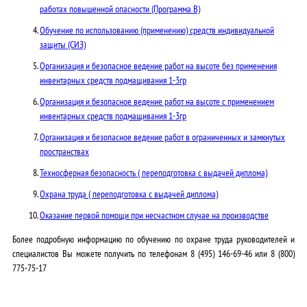
работах повышенной опасности (Программа В)
Обучение по использованию (применению) средств индивидуальной
защиты (СИЗ)
Организация и безопасное ведение работ на высоте без применения
инвентарных средств подмащивания 1-3гр
Организация и безопасное ведение работ на высоте с применением
инвентарных средств подмащивания 1-3гр
Организация и безопасное ведение работ в ограниченных и замкнутых
пространствах
Техносферная безопасность ( переподготовка с выдачей диплома)
Охрана труда ( переподготовка с выдачей диплома)
Оказание первой помощи при несчастном случае на производстве
Более подробную информацию по обучению по охране труда руководителей и
специалистов Вы можете получить по телефонам
8 (495) 146-69-46
или
8 (800)
775-75-17