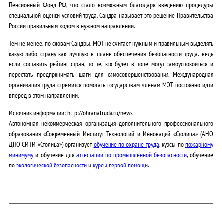
Пенсионный Фонд РФ, что стало возможным благодаря введению процедуры
специальной оценки условий труда. Сандра называет это решение Правительства
России правильным ходом в нужном направлении.
Тем не менее, по словам Сандры, МОТ не считает нужным и правильным выделять
какую-либо страну как лучшую в плане обеспечения безопасности труда, ведь
если составить рейтинг стран, то те, кто будет в топе могут самоуспокоиться и
перестать предпринимать шаги для самосовершенствования. Международная
организация труда стремится помогать государствам-членам МОТ постоянно идти
вперед в этом направлении.
Источник информации: http://ohranatruda.ru/news
Автономная некоммерческая организация дополнительного профессионального
образования «Современный Институт Технологий и Инноваций «Столица» (АНО
ДПО СИТИ «Столица») организует
обучение по охране труда
, курсы по
пожарному
минимуму
и обучение для
аттестации по промышленной безопасности
, обучение
по
экологической безопасности
и
курсы первой помощи
.