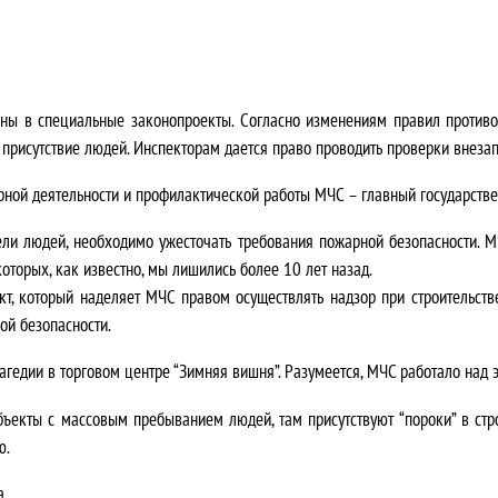
 в специальные законопроекты. Согласно изменениям правил противопо
е присутствие людей. Инспекторам дается право проводить проверки внезап
ной деятельности и профилактической работы МЧС – главный государстве
ели людей, необходимо ужесточать требования пожарной безопасности. М
оторых, как известно, мы лишились более 10 лет назад.
т, который наделяет МЧС правом осуществлять надзор при строительстве
ой безопасности.
агедии в торговом центре “Зимняя вишня”. Разумеется, МЧС работало над 
бъекты с массовым пребыванием людей, там присутствуют “пороки” в ст
ю.
а