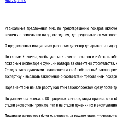
Ноя 28, 2018
Радикальные предложения МЧС по предотвращению пожаров включены
начнется строительство ни одного здания, где предполагается массово
О предложенных инициативах рассказал директор департамента надзор
По словам Еникеева, чтобы уменьшить число пожаров и избежать гиб
пожарным инспекторам функций надзора за объектами строительства, к
Сегодня законодателями подготовлен и свой собственный законопроек
экспертизу и выдавать заключение о соответствии требованиям пожарн
Парламентарии начали работу над этим законопроектом сразу после тр
По данным статистики, в 80 процентах случаев, когда принимаются о
стадии экспертизы проектов, так и на стадии приемки их в эксплуатаци
Пожарные инспекторы будут участвовать на каждом этапе строительств