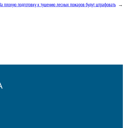
За плохую подготовку к тушению лесных пожаров будут штрафовать
→
А