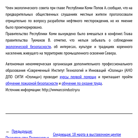
Член экологического совета при главе Республики Коми Попов А. сообщил, что на
предварительных общественных слушаниях местные жители проголосовали
отрицательно по вопросу разработки нефтяного месторождения, но их мнение
было проигнорировано.
Правительство Республики Коми вынуждено было вмешаться в конфликт. Глава
правительства Тукмаков В. отметил, что нельзя забывать о соблюдении
экологической безопасности
, об интересах, культуре и традициях коренного
населения, живущего на территориях промышленного освоения Севера.
Автономная некоммерческая организация дополнительного профессионального
образования «Современный Институт Технологий и Инноваций «Столица» (АНО
ДПО СИТИ «Столица») проводит
курсы первой помощи
и приглашает пройти
обучение пожарной безопасности
и
обучение по охране труда
.
Источник информации: http://www.ecoindustry.ru
←
Предыдущая:
Следующая:
18 марта в выставочном центре
Правительство Подмосковья