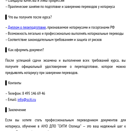
– Стандарты качества и этика профессии
– Практические занятия по подготовке и заверению переводов у нотариуса
▌Что вы получите после курса?
–
Диплом о переподготовке
, признаваемое нотариусами и госорганами РФ
– Возможность легально и профессионально выполнять нотариальные переводы
– Соответствие законодательным требованиям и защита от рисков
▌Как оформить документ?
После успешной сдачи экзамена и выполнения всех требований курса, вы
получите официальный
удостоверение о переподготовке
, которое можно
предъявлять нотариусу при заверении переводов.
▌
Контакты
– Телефон:
8 495 146 69 46
– Email:
info@sciti.ru
▌
Заключение
Если вы хотите стать профессиональным переводчиком документов для
нотариуса, обучение в АНО ДПО “СИТИ Столица” — это ваш надежный шаг к