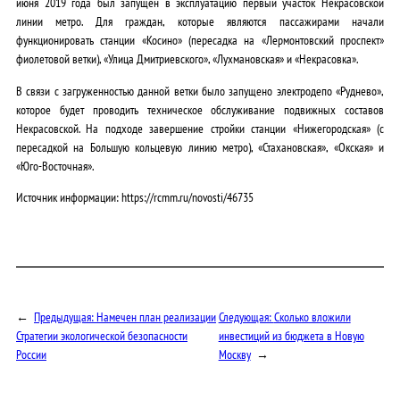
июня 2019 года был запущен в эксплуатацию первый участок Некрасовской
линии метро. Для граждан, которые являются пассажирами начали
функционировать станции «Косино» (пересадка на «Лермонтовский проспект»
фиолетовой ветки), «Улица Дмитриевского», «Лухмановская» и «Некрасовка».
В связи с загруженностью данной ветки было запущено электродепо «Руднево»,
которое будет проводить техническое обслуживание подвижных составов
Некрасовской. На подходе завершение стройки станции «Нижегородская» (с
пересадкой на Большую кольцевую линию метро), «Стахановская», «Окская» и
«Юго-Восточная».
Источник информации: https://rcmm.ru/novosti/46735
←
Предыдущая:
Намечен план реализации
Следующая:
Сколько вложили
Стратегии экологической безопасности
инвестиций из бюджета в Новую
России
Москву
→