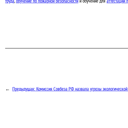
труда
,
обучение по пожарной безопасности
и обучение для
аттестации 
←
Предыдущая:
Комиссия Совбеза РФ назвала угрозы экологической