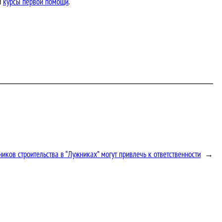
и
курсы первой помощи
.
ников строительства в “Лужниках” могут привлечь к ответственности
→