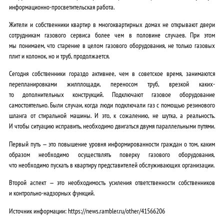
информационно-просветительская работа.
Жители и собственники квартир в многоквартирных домах не открывают двери
сотрудникам газового сервиса более чем в половине случаев. При этом
мы понимаем, что старение в целом газового оборудования, не только газовых
плит и колонок, но и труб, продолжается.
Сегодня собственники гораздо активнее, чем в советское время, занимаются
перепланировками жилплощади, переносом труб, врезкой каких-
то дополнительных конструкций. Подключают газовое оборудование
самостоятельно. Были случаи, когда люди подключали газ с помощью резинового
шланга от стиральной машины. И это, к сожалению, не шутка, а реальность.
И чтобы ситуацию исправить, необходимо двигаться двумя параллельными путями.
Первый путь — это повышение уровня информированности граждан о том, каким
образом необходимо осуществлять поверку газового оборудования,
что необходимо пускать в квартиру представителей обслуживающих организации.
Второй аспект — это необходимость усиления ответственности собственников
и контрольно-надзорных функций.
Источник информации: https://news.rambler.ru/other/41566206