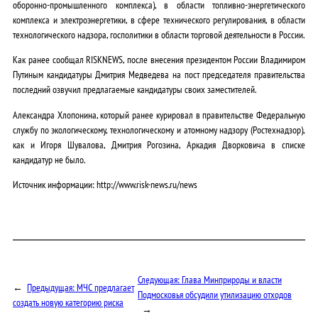
оборонно-промышленного комплекса), в области топливно-энергетического
комплекса и электроэнергетики, в сфере технического регулирования, в области
технологического надзора, госполитики в области торговой деятельности в России.
Как ранее сообщал RISKNEWS, после внесения президентом России Владимиром
Путиным кандидатуры Дмитрия Медведева на пост председателя правительства
последний озвучил предлагаемые кандидатуры своих заместителей.
Александра Хлопонина, который ранее курировал в правительстве Федеральную
службу по экологическому, технологическому и атомному надзору (Ростехнадзор),
как и Игоря Шувалова, Дмитрия Рогозина, Аркадия Дворковича в списке
кандидатур не было.
Источник информации: http://www.risk-news.ru/news
Следующая:
Глава Минприроды и власти
←
Предыдущая:
МЧС предлагает
Подмосковья обсудили утилизацию отходов
создать новую категорию риска
→