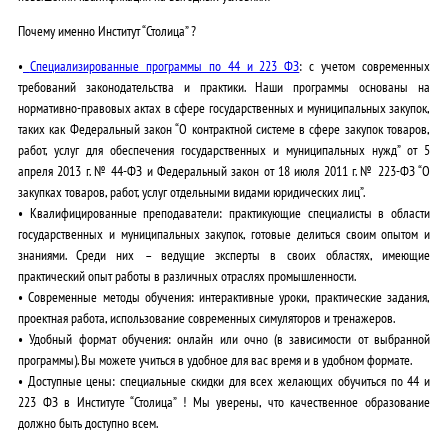
Почему именно Институт “Столица” ?
•
Специализированные программы по 44 и 223 ФЗ
:
с учетом современных
требований законодательства и практики. Наши программы основаны на
нормативно-правовых актах в сфере государственных и муниципальных закупок,
таких как Федеральный закон “О контрактной системе в сфере закупок товаров,
работ, услуг для обеспечения государственных и муниципальных нужд” от 5
апреля 2013 г. № 44-ФЗ и Федеральный закон от 18 июля 2011 г. № 223-ФЗ “О
закупках товаров, работ, услуг отдельными видами юридических лиц”.
•
Квалифицированные преподаватели:
практикующие специалисты в области
государственных и муниципальных закупок, готовые делиться своим опытом и
знаниями. Среди них – ведущие эксперты в своих областях, имеющие
практический опыт работы в различных отраслях промышленности.
•
Современные методы обучения:
интерактивные уроки, практические задания,
проектная работа, использование современных симуляторов и тренажеров.
•
Удобный формат обучения:
онлайн или очно (в зависимости от выбранной
программы). Вы можете учиться в удобное для вас время и в удобном формате.
•
Доступные цены: специальные скидки для всех желающих обучиться по 44 и
223 ФЗ в Институте “Столица” !
Мы уверены, что качественное образование
должно быть доступно всем.