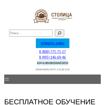
Перейти
к
содержимому
П
о
и
ОТПРАВИТЬ ЗАЯВКУ
с
8 (800) 775-75-17
к
8 (495) 146-69-46
ВХОД НА ОБРАЗОВАТЕЛЬНЫЙ ПОРТАЛ
РЕЖИМ РАБОТЫ: ПН-ПТ C 9.00 ДО 18.00
БЕСПЛАТНОЕ ОБУЧЕНИЕ