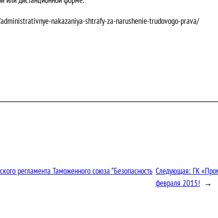
administrativnye-nakazaniya-shtrafy-za-narushenie-trudovogo-prava/
ского регламента Таможенного союза “Безопасность
Следующая:
ГК «Про
февраля 2015!
→