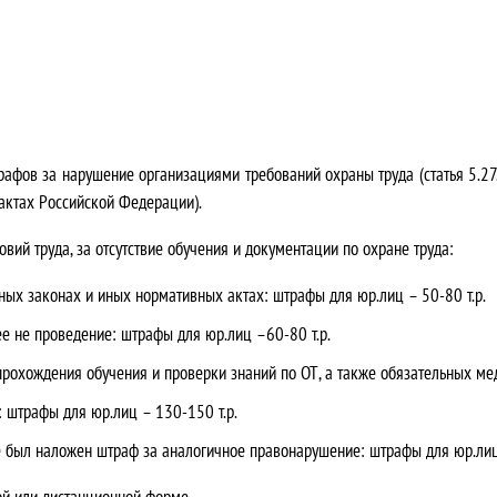
трафов за нарушение организациями требований охраны труда (статья 5.2
актах Российской Федерации).
ий труда, за отсутствие обучения и документации по охране труда:
ых законах и иных нормативных актах: штрафы для юр.лиц – 50-80 т.р.
е не проведение: штрафы для юр.лиц –60-80 т.р.
прохождения обучения и проверки знаний по ОТ, а также обязательных ме
 штрафы для юр.лиц – 130-150 т.р.
 был наложен штраф за аналогичное правонарушение: штрафы для юр.лиц 
й или дистанционной форме.