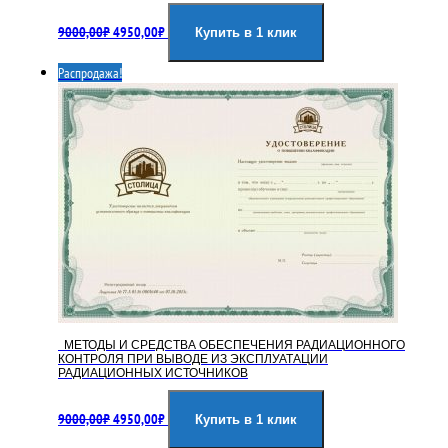
Первоначальная
Текущая
9000,00
₽
4950,00
₽
цена
цена:
Купить в 1 клик
составляла
4950,00₽.
Распродажа!
9000,00₽.
МЕТОДЫ И СРЕДСТВА ОБЕСПЕЧЕНИЯ РАДИАЦИОННОГО
КОНТРОЛЯ ПРИ ВЫВОДЕ ИЗ ЭКСПЛУАТАЦИИ
РАДИАЦИОННЫХ ИСТОЧНИКОВ
Первоначальная
Текущая
9000,00
₽
4950,00
₽
цена
цена:
Купить в 1 клик
составляла
4950,00₽.