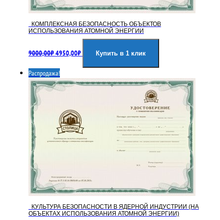
КОМПЛЕКСНАЯ БЕЗОПАСНОСТЬ ОБЪЕКТОВ
ИСПОЛЬЗОВАНИЯ АТОМНОЙ ЭНЕРГИИ
Первоначальная
Текущая
9000,00
₽
4950,00
₽
цена
цена:
Купить в 1 клик
составляла
4950,00₽.
Распродажа!
9000,00₽.
КУЛЬТУРА БЕЗОПАСНОСТИ В ЯДЕРНОЙ ИНДУСТРИИ (НА
ОБЪЕКТАХ ИСПОЛЬЗОВАНИЯ АТОМНОЙ ЭНЕРГИИ)