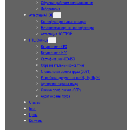
Обучение рабочим специальностям
Лаборатория
Аттестация/НОК
Квалификационная аттестация
Независимая оценка квалификации
Аттестация НОСТРОЙ
НТЦ Столица
Вступление в СРО
Вступление в НРС
Сертификация ИСО/ISO
Образовательный консалтинг
Специальная оценка труда (СОУТ)
Разработка документов по ОТ, ПБ, ЭБ, ЧС
Аутсорсинг охраны труда
Оценка проф. рисков (ОПР)
Аудит охраны труда
Отзывы
Блог
Цены
Контакты