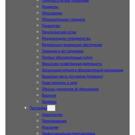
Структура и органы управления
Документы
Образование
Образовательные стандарты
Руководство
Педагогический состав
Международное сотрудничество
Материально-техническое обеспечение
Стипендии и мат. поддержка
Платные образовательные услуги
Финансово-хозяйственная деятельность
Организация питания в образовательной организации
Вакантные места для приема (перевода)
Наши принципы и цели
Образцы документов об образовании
Вакансии
Партнеры
Программы
Строительство
Проектирование
Изыскания
Профессиональная переподготовка