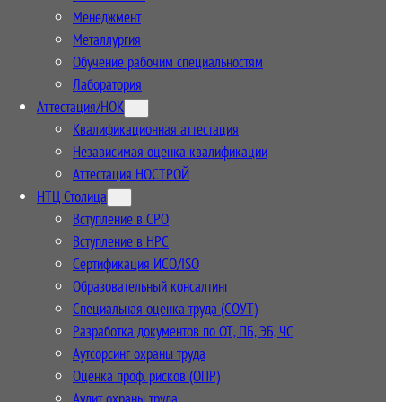
Менеджмент
Металлургия
Обучение рабочим специальностям
Лаборатория
Аттестация/НОК
Квалификационная аттестация
Независимая оценка квалификации
Аттестация НОСТРОЙ
НТЦ Столица
Вступление в СРО
Вступление в НРС
Сертификация ИСО/ISO
Образовательный консалтинг
Специальная оценка труда (СОУТ)
Разработка документов по ОТ, ПБ, ЭБ, ЧС
Аутсорсинг охраны труда
Оценка проф. рисков (ОПР)
Аудит охраны труда