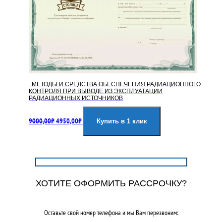
МЕТОДЫ И СРЕДСТВА ОБЕСПЕЧЕНИЯ РАДИАЦИОННОГО
КОНТРОЛЯ ПРИ ВЫВОДЕ ИЗ ЭКСПЛУАТАЦИИ
РАДИАЦИОННЫХ ИСТОЧНИКОВ
Первоначальная
Текущая
9000,00
₽
4950,00
₽
цена
цена:
Купить в 1 клик
составляла
4950,00₽.
9000,00₽.
ХОТИТЕ ОФОРМИТЬ РАССРОЧКУ?
Оставьте свой номер телефона и мы Вам перезвоним: