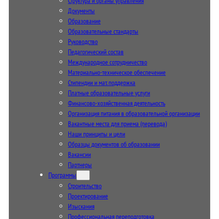
Структура и органы управления
Документы
Образование
Образовательные стандарты
Руководство
Педагогический состав
Международное сотрудничество
Материально-техническое обеспечение
Стипендии и мат. поддержка
Платные образовательные услуги
Финансово-хозяйственная деятельность
Организация питания в образовательной организации
Вакантные места для приема (перевода)
Наши принципы и цели
Образцы документов об образовании
Вакансии
Партнеры
Программы
Строительство
Проектирование
Изыскания
Профессиональная переподготовка