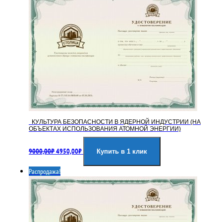
КУЛЬТУРА БЕЗОПАСНОСТИ В ЯДЕРНОЙ ИНДУСТРИИ (НА
ОБЪЕКТАХ ИСПОЛЬЗОВАНИЯ АТОМНОЙ ЭНЕРГИИ)
Первоначальная
Текущая
9000,00
₽
4950,00
₽
цена
цена:
Купить в 1 клик
составляла
4950,00₽.
Распродажа!
9000,00₽.