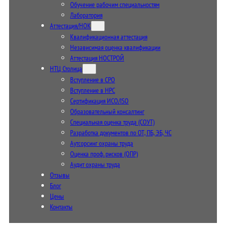
Обучение рабочим специальностям
Лаборатория
Аттестация/НОК
Квалификационная аттестация
Независимая оценка квалификации
Аттестация НОСТРОЙ
НТЦ Столица
Вступление в СРО
Вступление в НРС
Сертификация ИСО/ISO
Образовательный консалтинг
Специальная оценка труда (СОУТ)
Разработка документов по ОТ, ПБ, ЭБ, ЧС
Аутсорсинг охраны труда
Оценка проф. рисков (ОПР)
Аудит охраны труда
Отзывы
Блог
Цены
Контакты