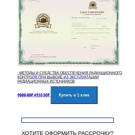
МЕТОДЫ И СРЕДСТВА ОБЕСПЕЧЕНИЯ РАДИАЦИОННОГО
КОНТРОЛЯ ПРИ ВЫВОДЕ ИЗ ЭКСПЛУАТАЦИИ
РАДИАЦИОННЫХ ИСТОЧНИКОВ
Первоначальная
Текущая
9000,00
₽
4950,00
₽
цена
цена:
Купить в 1 клик
составляла
4950,00₽.
9000,00₽.
ХОТИТЕ ОФОРМИТЬ РАССРОЧКУ?