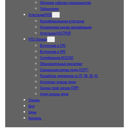
Обучение рабочим специальностям
Лаборатория
Аттестация/НОК
Квалификационная аттестация
Независимая оценка квалификации
Аттестация НОСТРОЙ
НТЦ Столица
Вступление в СРО
Вступление в НРС
Сертификация ИСО/ISO
Образовательный консалтинг
Специальная оценка труда (СОУТ)
Разработка документов по ОТ, ПБ, ЭБ, ЧС
Аутсорсинг охраны труда
Оценка проф. рисков (ОПР)
Аудит охраны труда
Отзывы
Блог
Цены
Контакты