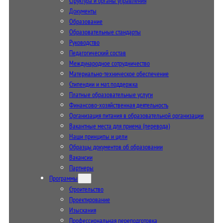
Структура и органы управления
Документы
Образование
Образовательные стандарты
Руководство
Педагогический состав
Международное сотрудничество
Материально-техническое обеспечение
Стипендии и мат. поддержка
Платные образовательные услуги
Финансово-хозяйственная деятельность
Организация питания в образовательной организации
Вакантные места для приема (перевода)
Наши принципы и цели
Образцы документов об образовании
Вакансии
Партнеры
Программы
Строительство
Проектирование
Изыскания
Профессиональная переподготовка