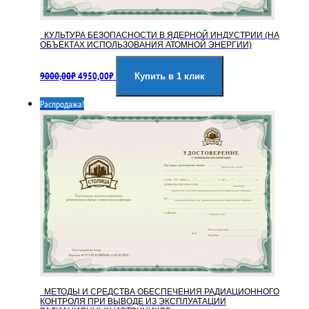
КУЛЬТУРА БЕЗОПАСНОСТИ В ЯДЕРНОЙ ИНДУСТРИИ (НА
ОБЪЕКТАХ ИСПОЛЬЗОВАНИЯ АТОМНОЙ ЭНЕРГИИ)
Первоначальная
Текущая
9000,00
₽
4950,00
₽
цена
цена:
Купить в 1 клик
составляла
4950,00₽.
Распродажа!
9000,00₽.
МЕТОДЫ И СРЕДСТВА ОБЕСПЕЧЕНИЯ РАДИАЦИОННОГО
КОНТРОЛЯ ПРИ ВЫВОДЕ ИЗ ЭКСПЛУАТАЦИИ