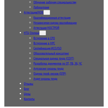
Обучение рабочим специальностям
Лаборатория
Аттестация/НОК
Квалификационная аттестация
Независимая оценка квалификации
Аттестация НОСТРОЙ
НТЦ Столица
Вступление в СРО
Вступление в НРС
Сертификация ИСО/ISO
Образовательный консалтинг
Специальная оценка труда (СОУТ)
Разработка документов по ОТ, ПБ, ЭБ, ЧС
Аутсорсинг охраны труда
Оценка проф. рисков (ОПР)
Аудит охраны труда
Отзывы
Блог
Цены
Контакты