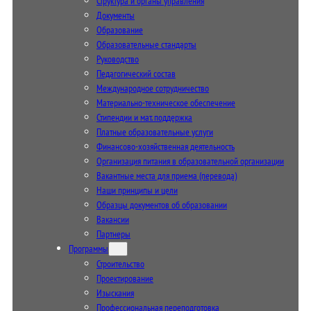
Структура и органы управления
Документы
Образование
Образовательные стандарты
Руководство
Педагогический состав
Международное сотрудничество
Материально-техническое обеспечение
Стипендии и мат. поддержка
Платные образовательные услуги
Финансово-хозяйственная деятельность
Организация питания в образовательной организации
Вакантные места для приема (перевода)
Наши принципы и цели
Образцы документов об образовании
Вакансии
Партнеры
Программы
Строительство
Проектирование
Изыскания
Профессиональная переподготовка