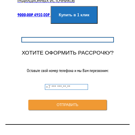
РАДИАЦИОННЫХ ИСТОЧНИКОВ
Первоначальная
Текущая
9000,00
₽
4950,00
₽
цена
цена:
Купить в 1 клик
составляла
4950,00₽.
9000,00₽.
ХОТИТЕ ОФОРМИТЬ РАССРОЧКУ?
Оставьте свой номер телефона и мы Вам перезвоним: