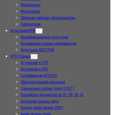
Менеджмент
Металлургия
Обучение рабочим специальностям
Лаборатория
Аттестация/НОК
Квалификационная аттестация
Независимая оценка квалификации
Аттестация НОСТРОЙ
НТЦ Столица
Вступление в СРО
Вступление в НРС
Сертификация ИСО/ISO
Образовательный консалтинг
Специальная оценка труда (СОУТ)
Разработка документов по ОТ, ПБ, ЭБ, ЧС
Аутсорсинг охраны труда
Оценка проф. рисков (ОПР)
Аудит охраны труда