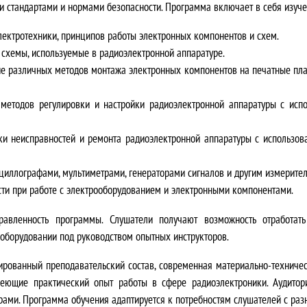
и стандартами и нормами безопасности. Программа включает в себя изуче
лектротехники, принципов работы электронных компонентов и схем.
е схемы, используемые в радиоэлектронной аппаратуре.
ие различных методов монтажа электронных компонентов на печатные плат
 методов регулировки и настройки радиоэлектронной аппаратуры с исп
ики неисправностей и ремонта радиоэлектронной аппаратуры с использо
осциллографами, мультиметрами, генераторами сигналов и другим измерит
сти при работе с электрооборудованием и электронными компонентами.
равленность программы
. Слушатели получают возможность отработат
оборудовании под руководством опытных инструкторов.
рованный преподавательский состав, современная материально-техничес
меющие практический опыт работы в сфере радиоэлектроники. Аудито
ами. Программа обучения адаптируется к потребностям слушателей с раз