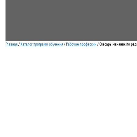
Главная
/
Каталог программ обучения
/
Рабочие профессии
/ Слесарь-механик по рад