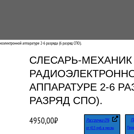
иоэлектронной аппаратуре 2-6 разряда (6 разряд СПО).
СЛЕСАРЬ-МЕХАНИК
РАДИОЭЛЕКТРОНН
АППАРАТУРЕ 2-6 РА
РАЗРЯД СПО).
4950,00
₽
П
Рассрочка 0%
Пере
от 413 руб. в месяц