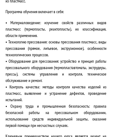
из пластмасс.
Программа обучения включает в себя:
•
Материаловедение
: изучение свойств различных видов
пластмасс (термопласты, реактопласты), их классификация,
области применения.
•
Технологию прессования
: основы прессования пластмасс, виды
прессования (прямое, литьевое, экструзионное), особенности
технологических процессов.
•
Оборудование для прессования
: устройство и принцип работы
прессовального оборудования (термопластавтоматы, экструдеры,
прессы), системы управления и контроля, техническое
обслуживание и ремонт.
•
Контроль качества
: методы контроля качества изделий из
пластмасс, выявление и устранение дефектов, проведение
испытаний.
•
Охрану труда и промышленная безопасность
: правила
безопасной работы на прессовальном оборудовании,
использование средств индивидуальной защиты, оказание
первой помощи при несчастных случаях.
Ключевым преимуществом
нашего курса является акцент на