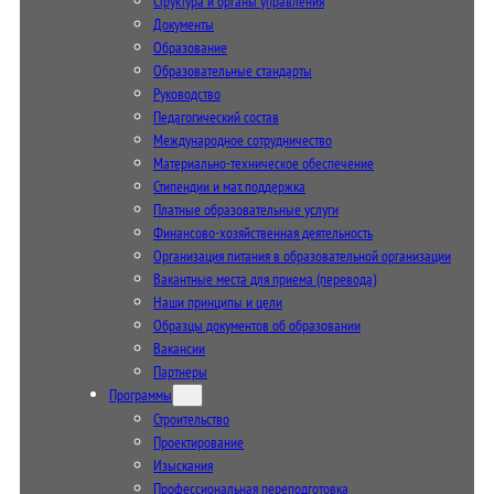
Структура и органы управления
Документы
Образование
Образовательные стандарты
Руководство
Педагогический состав
Международное сотрудничество
Материально-техническое обеспечение
Стипендии и мат. поддержка
Платные образовательные услуги
Финансово-хозяйственная деятельность
Организация питания в образовательной организации
Вакантные места для приема (перевода)
Наши принципы и цели
Образцы документов об образовании
Вакансии
Партнеры
Программы
Строительство
Проектирование
Изыскания
Профессиональная переподготовка