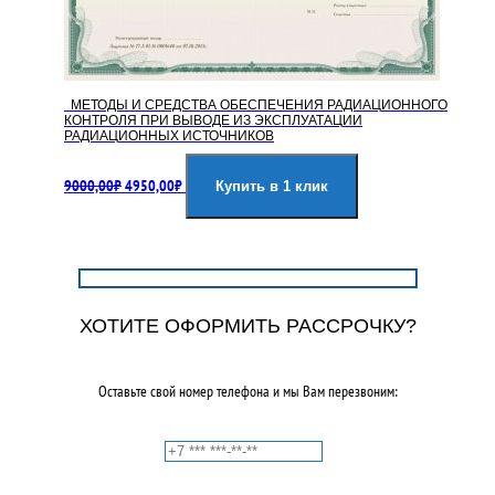
МЕТОДЫ И СРЕДСТВА ОБЕСПЕЧЕНИЯ РАДИАЦИОННОГО
КОНТРОЛЯ ПРИ ВЫВОДЕ ИЗ ЭКСПЛУАТАЦИИ
РАДИАЦИОННЫХ ИСТОЧНИКОВ
Первоначальная
Текущая
9000,00
₽
4950,00
₽
цена
цена:
Купить в 1 клик
составляла
4950,00₽.
9000,00₽.
ХОТИТЕ ОФОРМИТЬ РАССРОЧКУ?
Оставьте свой номер телефона и мы Вам перезвоним: