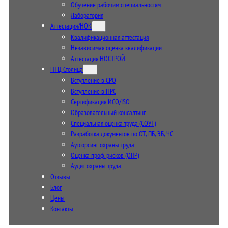
Обучение рабочим специальностям
Лаборатория
Аттестация/НОК
Квалификационная аттестация
Независимая оценка квалификации
Аттестация НОСТРОЙ
НТЦ Столица
Вступление в СРО
Вступление в НРС
Сертификация ИСО/ISO
Образовательный консалтинг
Специальная оценка труда (СОУТ)
Разработка документов по ОТ, ПБ, ЭБ, ЧС
Аутсорсинг охраны труда
Оценка проф. рисков (ОПР)
Аудит охраны труда
Отзывы
Блог
Цены
Контакты