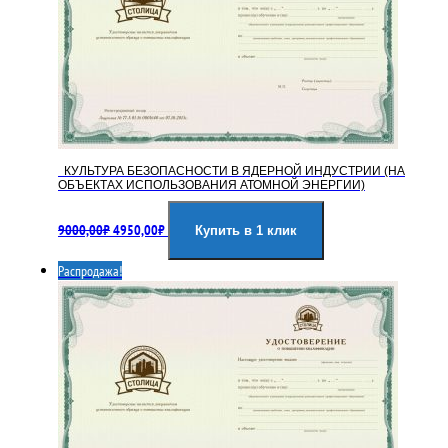
КУЛЬТУРА БЕЗОПАСНОСТИ В ЯДЕРНОЙ ИНДУСТРИИ (НА
ОБЪЕКТАХ ИСПОЛЬЗОВАНИЯ АТОМНОЙ ЭНЕРГИИ)
Первоначальная
Текущая
9000,00
₽
4950,00
₽
цена
цена:
Купить в 1 клик
составляла
4950,00₽.
Распродажа!
9000,00₽.