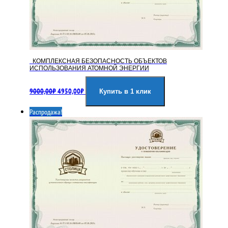
КОМПЛЕКСНАЯ БЕЗОПАСНОСТЬ ОБЪЕКТОВ
ИСПОЛЬЗОВАНИЯ АТОМНОЙ ЭНЕРГИИ
Первоначальная
Текущая
9000,00
₽
4950,00
₽
цена
цена:
Купить в 1 клик
составляла
4950,00₽.
Распродажа!
9000,00₽.