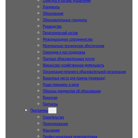
Структура и органы управления
Документы
Образование
Образовательные стандарты
Руководство
Педагогический состав
Международное сотрудничество
Материально-техническое обеспечение
Стипендии и мат. поддержка
Платные образовательные услуги
Финансово-хозяйственная деятельность
Организация питания в образовательной организации
Вакантные места для приема (перевода)
Наши принципы и цели
Образцы документов об образовании
Вакансии
Партнеры
Программы
Строительство
Проектирование
Изыскания
Профессиональная переподготовка