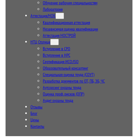
Обучение рабочим специальностям
Лаборатория
Аттестация/НОК
Квалификационная аттестация
Независимая оценка квалификации
Аттестация НОСТРОЙ
НТЦ Столица
Вступление в СРО
Вступление в НРС
Сертификация ИСО/ISO
Образовательный консалтинг
Специальная оценка труда (СОУТ)
Разработка документов по ОТ, ПБ, ЭБ, ЧС
Аутсорсинг охраны труда
Оценка проф. рисков (ОПР)
Аудит охраны труда
Отзывы
Блог
Цены
Контакты