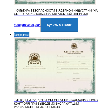
КУЛЬТУРА БЕЗОПАСНОСТИ В ЯДЕРНОЙ ИНДУСТРИИ (НА
ОБЪЕКТАХ ИСПОЛЬЗОВАНИЯ АТОМНОЙ ЭНЕРГИИ)
Первоначальная
Текущая
9000,00
₽
4950,00
₽
цена
цена:
Купить в 1 клик
составляла
4950,00₽.
Распродажа!
9000,00₽.
МЕТОДЫ И СРЕДСТВА ОБЕСПЕЧЕНИЯ РАДИАЦИОННОГО
КОНТРОЛЯ ПРИ ВЫВОДЕ ИЗ ЭКСПЛУАТАЦИИ
РАДИАЦИОННЫХ ИСТОЧНИКОВ