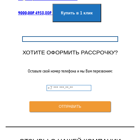
Первоначальная
Текущая
9000,00
₽
4950,00
₽
цена
цена:
Купить в 1 клик
составляла
4950,00₽.
9000,00₽.
ХОТИТЕ ОФОРМИТЬ РАССРОЧКУ?
Оставьте свой номер телефона и мы Вам перезвоним: