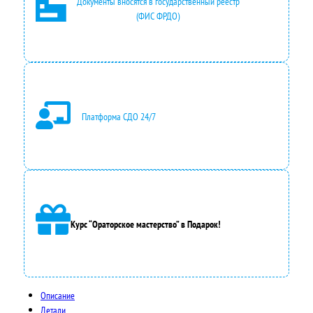
Документы вносятся в государственный реестр
(ФИС ФРДО)
Платформа СДО 24/7
Курс “Ораторское мастерство” в Подарок!
Описание
Детали