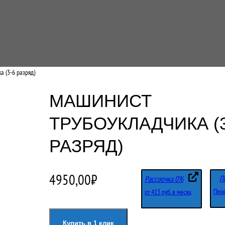
а (3-6 разряд)
МАШИНИСТ
ТРУБОУКЛАДЧИКА (3
РАЗРЯД)
4950,00
₽
П
Рассрочка 0%
Пере
от 413 руб. в месяц
Купить в 1 клик