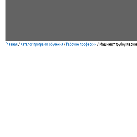
Главная
/
Каталог программ обучения
/
Рабочие профессии
/ Машинист трубоукладчик