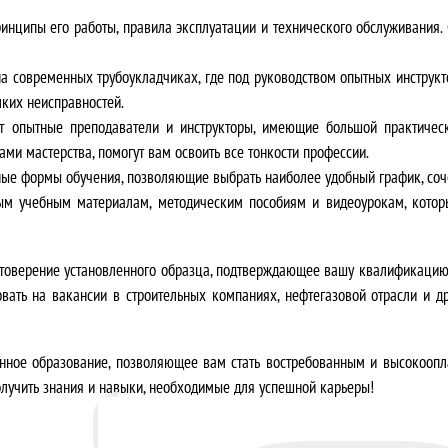
ринципы его работы, правила эксплуатации и технического обслуживания.
а современных трубоукладчиках, где под руководством опытных инструкт
ких неисправностей.
 опытные преподаватели и инструкторы, имеющие большой практическ
ами мастерства, помогут вам освоить все тонкости профессии.
е формы обучения, позволяющие выбрать наиболее удобный график, сочет
ым учебным материалам, методическим пособиям и видеоурокам, котор
товерение установленного образца
, подтверждающее вашу квалификацию
овать на вакансии в строительных компаниях, нефтегазовой отрасли и др
нное образование
, позволяющее вам стать востребованным и высокооп
олучить знания и навыки, необходимые для успешной карьеры!