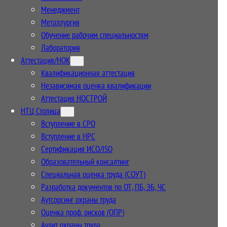
Менеджмент
Металлургия
Обучение рабочим специальностям
Лаборатория
Аттестация/НОК
Квалификационная аттестация
Независимая оценка квалификации
Аттестация НОСТРОЙ
НТЦ Столица
Вступление в СРО
Вступление в НРС
Сертификация ИСО/ISO
Образовательный консалтинг
Специальная оценка труда (СОУТ)
Разработка документов по ОТ, ПБ, ЭБ, ЧС
Аутсорсинг охраны труда
Оценка проф. рисков (ОПР)
Аудит охраны труда