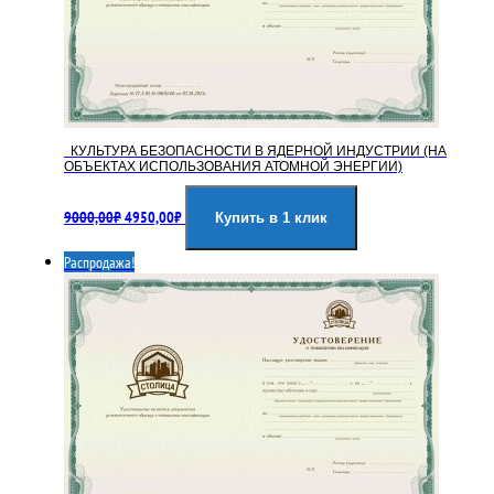
КУЛЬТУРА БЕЗОПАСНОСТИ В ЯДЕРНОЙ ИНДУСТРИИ (НА
ОБЪЕКТАХ ИСПОЛЬЗОВАНИЯ АТОМНОЙ ЭНЕРГИИ)
Первоначальная
Текущая
9000,00
₽
4950,00
₽
цена
цена:
Купить в 1 клик
составляла
4950,00₽.
Распродажа!
9000,00₽.