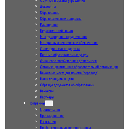
Структура и органы управления
Документы
Образование
Образовательные стандарты
Руководство
Педагогический состав
Международное сотрудничество
Материально-техническое обеспечение
Стипендии и мат. поддержка
Платные образовательные услуги
Финансово-хозяйственная деятельность
Организация питания в образовательной организации
Вакантные места для приема (перевода)
Наши принципы и цели
Образцы документов об образовании
Вакансии
Партнеры
Программы
Строительство
Проектирование
Изыскания
Профессиональная переподготовка