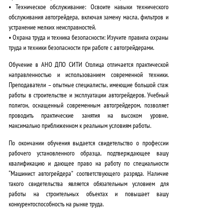
•
Техническое обслуживание
: Освоите навыки технического
обслуживания автогрейдера, включая замену масла, фильтров и
устранение мелких неисправностей.
•
Охрана труда и техника безопасности
: Изучите правила охраны
труда и техники безопасности при работе с автогрейдерами.
Обучение в АНО ДПО СИТИ Столица отличается
практической
направленностью и использованием современной техники
.
Преподаватели – опытные специалисты, имеющие большой стаж
работы в строительстве и эксплуатации автогрейдеров.
Учебный
полигон, оснащенный современным автогрейдером
, позволяет
проводить практические занятия на высоком уровне,
максимально приближенном к реальным условиям работы.
По окончании обучения выдается
свидетельство о профессии
рабочего
установленного образца, подтверждающее вашу
квалификацию и дающее право на работу по специальности
“Машинист автогрейдера” соответствующего разряда. Наличие
такого свидетельства является
обязательным условием для
работы
на строительных объектах и повышает вашу
конкурентоспособность на рынке труда.