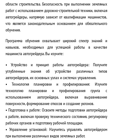
области строительства.
Безопасность при выполнении земляных
работ
с использованием дорожно-строительной техники, включая
автогрейдеры, напрямую зависит от квалификации машинистов,
что является законодательным основанием для обязательного
обучения.
Программа обучения охватывает широкий спектр знаний и
навыков, необходимых для успешной работы в качестве
машиниста автогрейдера. Вы изучите:
•
Устройство и принцип работы автогрейдера
: Получите
углубленные знания об устройстве различных типов
автогрейдеров, их основных узлах и системах управления.
•
Технология планировки и профилирования
: Изучите
технологию планировки и профилирования грунта с
использованием автогрейдера, включая выравнивание
поверхности, формирование откосов и создание уклонов.
•
Подготовка к работе
: Освоите методы подготовки автогрейдера
к работе, включая проверку технического состояния, регулировку
рабочих органов и подготовку рабочей площадки.
•
Управление установкой
: Научитесь управлять автогрейдером
при выполнении различных видов земляных работ.