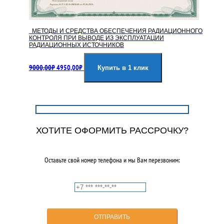
МЕТОДЫ И СРЕДСТВА ОБЕСПЕЧЕНИЯ РАДИАЦИОННОГО
КОНТРОЛЯ ПРИ ВЫВОДЕ ИЗ ЭКСПЛУАТАЦИИ
РАДИАЦИОННЫХ ИСТОЧНИКОВ
Первоначальная
Текущая
9000,00
₽
4950,00
₽
цена
цена:
Купить в 1 клик
составляла
4950,00₽.
9000,00₽.
ХОТИТЕ ОФОРМИТЬ РАССРОЧКУ?
Оставьте свой номер телефона и мы Вам перезвоним: