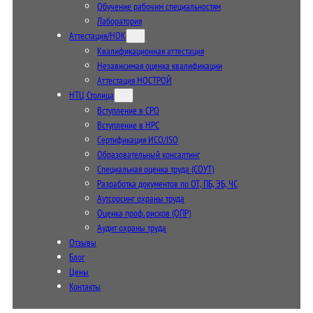
Обучение рабочим специальностям
Лаборатория
Аттестация/НОК
Квалификационная аттестация
Независимая оценка квалификации
Аттестация НОСТРОЙ
НТЦ Столица
Вступление в СРО
Вступление в НРС
Сертификация ИСО/ISO
Образовательный консалтинг
Специальная оценка труда (СОУТ)
Разработка документов по ОТ, ПБ, ЭБ, ЧС
Аутсорсинг охраны труда
Оценка проф. рисков (ОПР)
Аудит охраны труда
Отзывы
Блог
Цены
Контакты