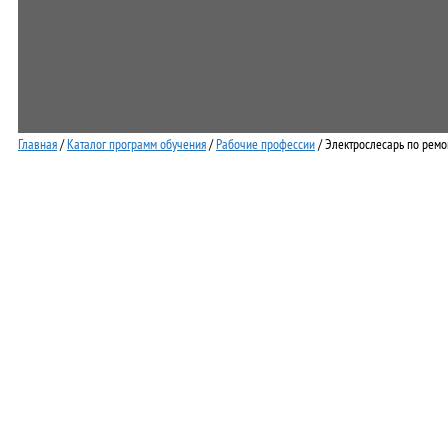
Главная
/
Каталог программ обучения
/
Рабочие профессии
/ Электрослесарь по ремо