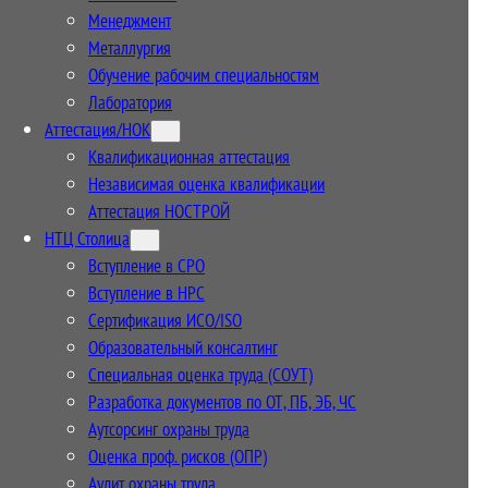
Менеджмент
Металлургия
Обучение рабочим специальностям
Лаборатория
Аттестация/НОК
Квалификационная аттестация
Независимая оценка квалификации
Аттестация НОСТРОЙ
НТЦ Столица
Вступление в СРО
Вступление в НРС
Сертификация ИСО/ISO
Образовательный консалтинг
Специальная оценка труда (СОУТ)
Разработка документов по ОТ, ПБ, ЭБ, ЧС
Аутсорсинг охраны труда
Оценка проф. рисков (ОПР)
Аудит охраны труда