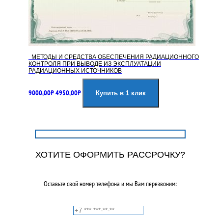
МЕТОДЫ И СРЕДСТВА ОБЕСПЕЧЕНИЯ РАДИАЦИОННОГО
КОНТРОЛЯ ПРИ ВЫВОДЕ ИЗ ЭКСПЛУАТАЦИИ
РАДИАЦИОННЫХ ИСТОЧНИКОВ
Первоначальная
Текущая
9000,00
₽
4950,00
₽
цена
цена:
Купить в 1 клик
составляла
4950,00₽.
9000,00₽.
ХОТИТЕ ОФОРМИТЬ РАССРОЧКУ?
Оставьте свой номер телефона и мы Вам перезвоним: