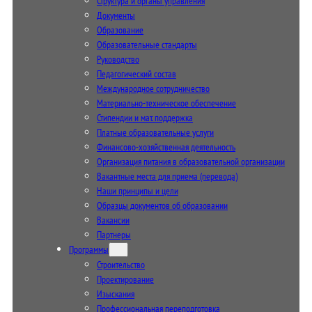
Структура и органы управления
Документы
Образование
Образовательные стандарты
Руководство
Педагогический состав
Международное сотрудничество
Материально-техническое обеспечение
Стипендии и мат. поддержка
Платные образовательные услуги
Финансово-хозяйственная деятельность
Организация питания в образовательной организации
Вакантные места для приема (перевода)
Наши принципы и цели
Образцы документов об образовании
Вакансии
Партнеры
Программы
Строительство
Проектирование
Изыскания
Профессиональная переподготовка