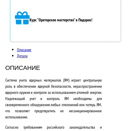
л
а
Курс “Ораторское мастерство” в Подарок!
9
0
0
Описание
0
Детали
,
ОПИСАНИЕ
0
Система учета ядерных материалов (ЯМ) играет центральную
0
роль в обеспечении ядерной безопасности, нераспространении
ядерного оружия и контроле за использованием атомной энергии.
₽
Надлежащий учет и контроль ЯМ необходимы для
.
своевременного обнаружения любых отклонений или потерь ЯМ
,
что позволяет предотвратить их несанкционированное
использование.
Согласно требованиям российского законодательства и