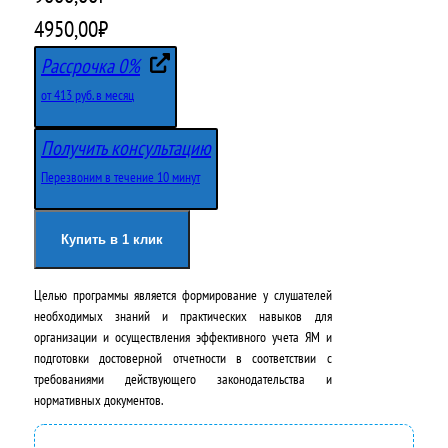
П
Т
4950,00
₽
е
е
Рассрочка 0%
р
к
от 413 руб. в месяц
в
у
Получить консультацию
о
щ
Перезвоним в течение 10 минут
н
а
а
я
Купить в 1 клик
ч
ц
Целью программы является формирование у слушателей
а
е
необходимых знаний и практических навыков для
л
н
организации и осуществления эффективного учета ЯМ и
подготовки достоверной отчетности в соответствии с
ь
а
требованиями действующего законодательства и
н
:
нормативных документов.
а
4