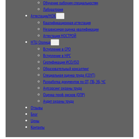
Обучение рабочим специальностям
Лаборатория
Аттестация/НОК
Квалификационная аттестация
Независимая оценка квалификации
Аттестация НОСТРОЙ
НТЦ Столица
Вступление в СРО
Вступление в НРС
Сертификация ИСО/ISO
Образовательный консалтинг
Специальная оценка труда (СОУТ)
Разработка документов по ОТ, ПБ, ЭБ, ЧС
Аутсорсинг охраны труда
Оценка проф. рисков (ОПР)
Аудит охраны труда
Отзывы
Блог
Цены
Контакты