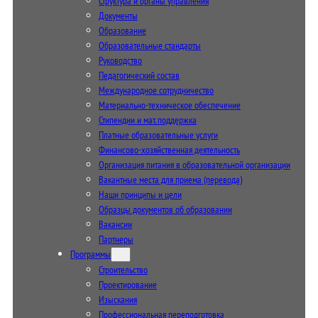
Структура и органы управления
Документы
Образование
Образовательные стандарты
Руководство
Педагогический состав
Международное сотрудничество
Материально-техническое обеспечение
Стипендии и мат. поддержка
Платные образовательные услуги
Финансово-хозяйственная деятельность
Организация питания в образовательной организации
Вакантные места для приема (перевода)
Наши принципы и цели
Образцы документов об образовании
Вакансии
Партнеры
Программы
Строительство
Проектирование
Изыскания
Профессиональная переподготовка