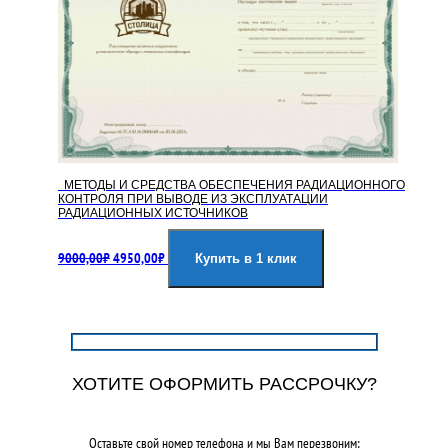
МЕТОДЫ И СРЕДСТВА ОБЕСПЕЧЕНИЯ РАДИАЦИОННОГО
КОНТРОЛЯ ПРИ ВЫВОДЕ ИЗ ЭКСПЛУАТАЦИИ
РАДИАЦИОННЫХ ИСТОЧНИКОВ
Первоначальная
Текущая
9000,00
₽
4950,00
₽
цена
цена:
Купить в 1 клик
составляла
4950,00₽.
9000,00₽.
ХОТИТЕ ОФОРМИТЬ РАССРОЧКУ?
Оставьте свой номер телефона и мы Вам перезвоним: