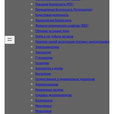
Пожарная безопасность (МЧС)
Промышленная безопасность (Ростехнадзор)
Кадастровая деятельность
Экологическая безопасность
Жилищно-коммунальное хозяйство (ЖКХ)
Обучение по охране труда
Нефть и газ, добыча ресурсов
Проверка знаний эксплуатации тепловых энергоустановок
Электроэнергетика
Энергоаудит
IT-технологии
Госзакупки
Архитектура и дизайн
Бухгалтерия
Государственное и муниципальное управление
Здравоохранение
Инженерные системы
Кадровое делопроизводство
Косметология
Менеджмент
Металлургия