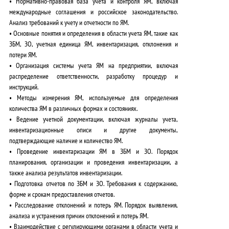
•
Нормативно-правовая база
учета и контроля ЯМ, включая
международные соглашения и российское законодательство.
Анализ требований к учету и отчетности по ЯМ.
•
Основные понятия и определения
в области учета ЯМ, такие как
ЗБМ, ЗО, учетная единица ЯМ, инвентаризация, отклонения и
потери ЯМ.
•
Организация системы учета ЯМ
на предприятии, включая
распределение ответственности, разработку процедур и
инструкций.
•
Методы измерения ЯМ
, используемые для определения
количества ЯМ в различных формах и состояниях.
•
Ведение учетной документации
, включая журналы учета,
инвентаризационные описи и другие документы,
подтверждающие наличие и количество ЯМ.
•
Проведение инвентаризации ЯМ
в ЗБМ и ЗО. Порядок
планирования, организации и проведения инвентаризации, а
также анализа результатов инвентаризации.
•
Подготовка отчетов по ЗБМ и ЗО
. Требования к содержанию,
форме и срокам предоставления отчетов.
•
Расследование отклонений и потерь ЯМ
. Порядок выявления,
анализа и устранения причин отклонений и потерь ЯМ.
•
Взаимодействие с регулирующими органами
в области учета и