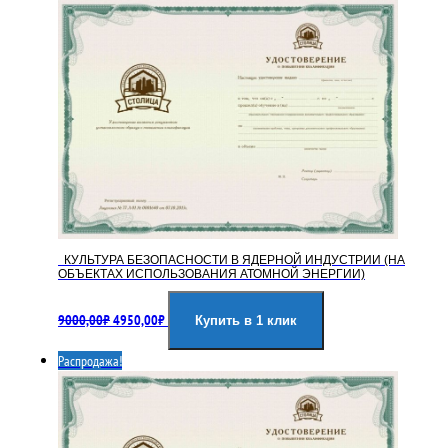
КУЛЬТУРА БЕЗОПАСНОСТИ В ЯДЕРНОЙ ИНДУСТРИИ (НА
ОБЪЕКТАХ ИСПОЛЬЗОВАНИЯ АТОМНОЙ ЭНЕРГИИ)
Первоначальная
Текущая
9000,00
₽
4950,00
₽
цена
цена:
Купить в 1 клик
составляла
4950,00₽.
Распродажа!
9000,00₽.