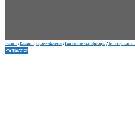
Главная
/
Каталог программ обучения
/
Повышение квалификации
/
Транспортная без
Распродажа!