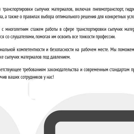
в
 транспортировки сыпучих материалов, включая пневмотранспорт, гидр
па, а также о правилах выбора оптимального решения для конкретных усл
л
с многолетним стажем работы в сфере транспортировки сыпучих мате
я
ся со слушателями, помогая им освоить все тонкости профессии
.
л
нальной компетентности и безопасности на рабочем месте
. Мы поможем
а
ке сыпучих материалов под давлением.
9
тветствующее требованиям законодательства и современным стандартам 
чив ваших сотрудников у нас!
0
0
0
,
0