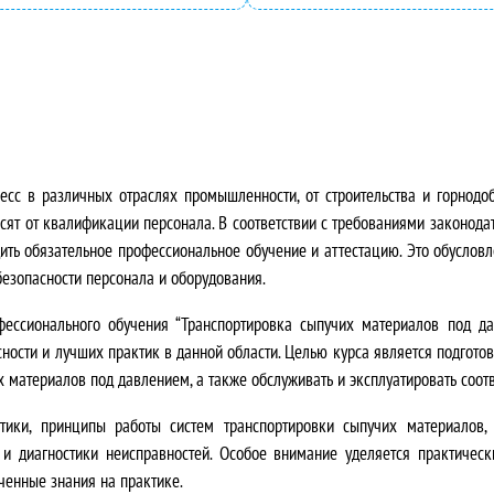
а
4
я
9
ц
5
е
0
н
,
есс в различных отраслях промышленности, от строительства и горнод
сят от квалификации персонала. В соответствии с требованиями законода
а
0
ить обязательное профессиональное обучение и аттестацию
. Это обусло
езопасности персонала и оборудования.
с
0
о
₽
ссионального обучения “Транспортировка сыпучих материалов под да
ости и лучших практик в данной области. Целью курса является подготов
с
.
х материалов под давлением, а также обслуживать и эксплуатировать соо
т
тики, принципы работы систем транспортировки сыпучих материалов,
 и диагностики неисправностей
. Особое внимание уделяется практичес
а
ченные знания на практике
.