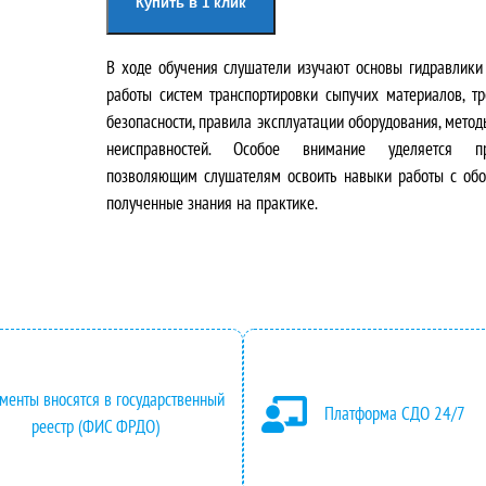
Купить в 1 клик
р
к
В ходе обучения слушатели изучают основы гидравлики
в
у
работы систем транспортировки сыпучих материалов, 
о
щ
безопасности, правила эксплуатации оборудования, метод
неисправностей. Особое внимание уделяется пр
н
а
позволяющим слушателям освоить навыки работы с обо
полученные знания на практике.
а
я
ч
ц
а
е
л
н
ь
а
менты вносятся в государственный
Платформа СДО 24/7
реестр (ФИС ФРДО)
н
: