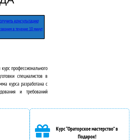
олучить консультацию
звоним в течение 10 минут
 курс профессионального
готовки специалистов в
амма курса разработана с
удования и требований
Курс “Ораторское мастерство” в
Подарок!