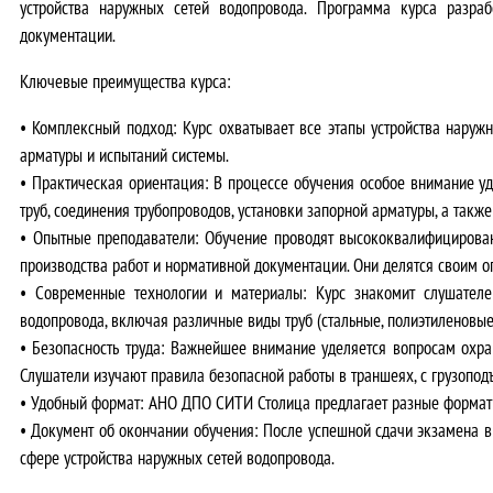
устройства наружных сетей водопровода. Программа курса разраб
документации.
Ключевые преимущества курса:
•
Комплексный подход:
Курс охватывает все этапы устройства наружн
арматуры и испытаний системы.
•
Практическая ориентация:
В процессе обучения особое внимание уд
труб, соединения трубопроводов, установки запорной арматуры, а такж
•
Опытные преподаватели:
Обучение проводят высококвалифицирован
производства работ и нормативной документации. Они делятся своим 
•
Современные технологии и материалы:
Курс знакомит слушателе
водопровода, включая различные виды труб (стальные, полиэтиленовые
•
Безопасность труда:
Важнейшее внимание уделяется вопросам охраны
Слушатели изучают правила безопасной работы в траншеях, с грузопо
•
Удобный формат
: АНО ДПО СИТИ Столица предлагает
разные формат
•
Документ об окончании обучения
: После успешной сдачи экзамена в
сфере устройства наружных сетей водопровода.