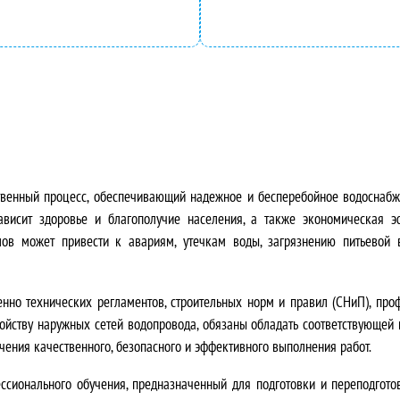
л
н
ь
а
н
:
а
4
я
9
ственный процесс, обеспечивающий надежное и бесперебойное водоснабж
ц
5
висит здоровье и благополучие населения, а также экономическая эф
ов может привести к авариям, утечкам воды, загрязнению питьевой 
е
0
н
,
менно
технических регламентов, строительных норм и правил (СНиП), про
ройству наружных сетей водопровода, обязаны обладать соответствующей
а
0
ения качественного, безопасного и эффективного выполнения работ.
с
0
ионального обучения, предназначенный для подготовки и переподготов