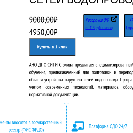
9000,00
₽
П
Рассрочка 0%
Пере
от 413 руб. в месяц
П
Т
4950,00
₽
е
е
Купить в 1 клик
р
к
АНО ДПО СИТИ Столица предлагает специализированный
в
у
обучения, предназначенный для подготовки и перепод
о
щ
области устройства наружных сетей водопровода. Прогр
учетом современных технологий, материалов, обор
н
а
нормативной документации.
а
я
ч
ц
менты вносятся в государственный
Платформа СДО 24/7
а
е
реестр (ФИС ФРДО)