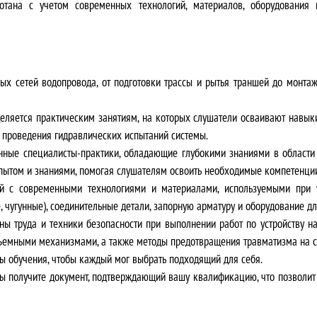
о
₽
отана с учетом современных технологий, материалов, оборудования 
с
.
т
ых сетей водопровода, от подготовки трассы и рытья траншей до монтаж
а
еляется практическим занятиям, на которых слушатели осваивают навы
в
е проведения гидравлических испытаний системы.
л
ные специалисты-практики, обладающие глубокими знаниями в области 
опытом и знаниями, помогая слушателям освоить необходимые компетенци
я
й с современными технологиями и материалами, используемыми при у
, чугунные), соединительные детали, запорную арматуру и оборудование д
л
 труда и техники безопасности при выполнении работ по устройству н
а
дъемными механизмами, а также методы предотвращения травматизма на с
ы обучения
, чтобы каждый мог выбрать подходящий для себя.
9
ы получите документ,
подтверждающий вашу квалификацию
, что позволи
0