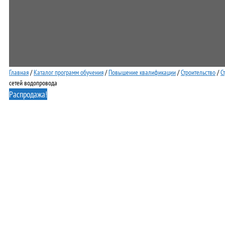
Главная
/
Каталог программ обучения
/
Повышение квалификации
/
Строительство
/
С
сетей водопровода
Распродажа!