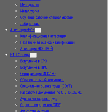
Менеджмент
Металлургия
Обучение рабочим специальностям
Лаборатория
Аттестация/НОК
Квалификационная аттестация
Независимая оценка квалификации
Аттестация НОСТРОЙ
НТЦ Столица
Вступление в СРО
Вступление в НРС
Сертификация ИСО/ISO
Образовательный консалтинг
Специальная оценка труда (СОУТ)
Разработка документов по ОТ, ПБ, ЭБ, ЧС
Аутсорсинг охраны труда
Оценка проф. рисков (ОПР)
Аудит охраны труда