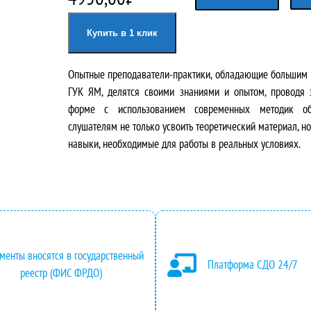
е
е
Купить в 1 клик
р
к
Опытные преподаватели-практики, обладающие большим 
в
у
ГУК ЯМ, делятся своими знаниями и опытом, проводя 
о
щ
форме с использованием современных методик об
слушателям не только усвоить теоретический материал, но
н
а
навыки, необходимые для работы в реальных условиях.
а
я
ч
ц
а
е
л
н
менты вносятся в государственный
Платформа СДО 24/7
реестр (ФИС ФРДО)
ь
а