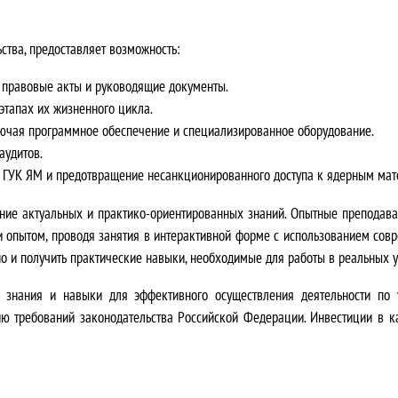
а
ства, предоставляет возможность:
в
 правовые акты и руководящие документы.
л
этапах их жизненного цикла.
я
лючая программное обеспечение и специализированное оборудование.
аудитов.
л
й ГУК ЯМ и предотвращение несанкционированного доступа к ядерным мат
а
ние актуальных и практико-ориентированных знаний
. Опытные преподав
и опытом, проводя занятия в интерактивной форме с использованием сов
9
 но и получить практические навыки, необходимые для работы в реальных 
0
 знания и навыки для эффективного осуществления деятельности по 
0
нию требований законодательства Российской Федерации.
Инвестиции в к
0
,