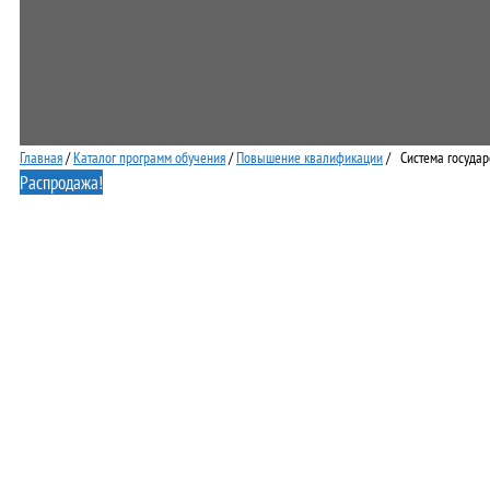
Главная
/
Каталог программ обучения
/
Повышение квалификации
/ Система государ
Распродажа!