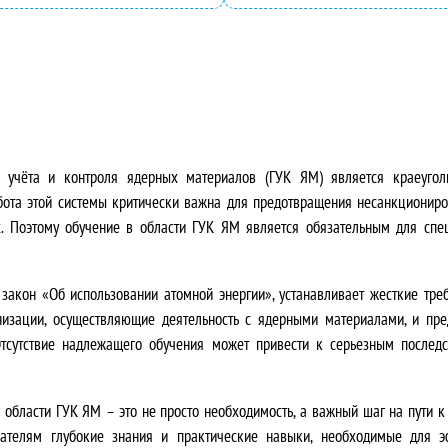
н
:
а
4
я
9
ц
5
е
0
го учёта и контроля ядерных материалов (ГУК ЯМ) является краеуго
бота этой системы критически важна для предотвращения несанкционир
н
,
х. Поэтому
обучение в области ГУК ЯМ является обязательным для спец
а
0
закон «Об использовании атомной энергии», устанавливает жесткие тре
с
0
анизации, осуществляющие деятельность с ядерными материалами, и пре
о
₽
тсутствие надлежащего обучения может привести к серьезным послед
с
.
области ГУК ЯМ – это не просто необходимость, а
важный шаг на пути к
т
шателям глубокие знания и практические навыки, необходимые для э