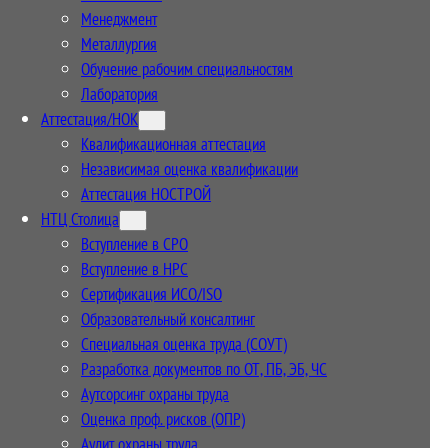
Менеджмент
Металлургия
Обучение рабочим специальностям
Лаборатория
Аттестация/НОК
Квалификационная аттестация
Независимая оценка квалификации
Аттестация НОСТРОЙ
НТЦ Столица
Вступление в СРО
Вступление в НРС
Сертификация ИСО/ISO
Образовательный консалтинг
Специальная оценка труда (СОУТ)
Разработка документов по ОТ, ПБ, ЭБ, ЧС
Аутсорсинг охраны труда
Оценка проф. рисков (ОПР)
Аудит охраны труда