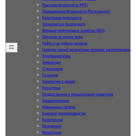
Пожарная безопасность (МЧС)
Промышленная безопасность (Ростехнадзор)
Кадастровая деятельность
Экологическая безопасность
Жилищно-коммунальное хозяйство (ЖКХ)
Обучение по охране труда
Нефть и газ, добыча ресурсов
Проверка знаний эксплуатации тепловых энергоустановок
Электроэнергетика
Энергоаудит
IT-технологии
Госзакупки
Архитектура и дизайн
Бухгалтерия
Государственное и муниципальное управление
Здравоохранение
Инженерные системы
Кадровое делопроизводство
Косметология
Менеджмент
Металлургия