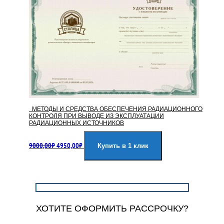
МЕТОДЫ И СРЕДСТВА ОБЕСПЕЧЕНИЯ РАДИАЦИОННОГО
КОНТРОЛЯ ПРИ ВЫВОДЕ ИЗ ЭКСПЛУАТАЦИИ
РАДИАЦИОННЫХ ИСТОЧНИКОВ
Первоначальная
Текущая
9000,00
₽
4950,00
₽
цена
цена:
Купить в 1 клик
составляла
4950,00₽.
9000,00₽.
ХОТИТЕ ОФОРМИТЬ РАССРОЧКУ?