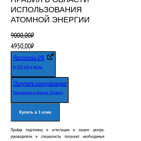
ИСПОЛЬЗОВАНИЯ
АТОМНОЙ ЭНЕРГИИ
9000,00
₽
П
Т
4950,00
₽
е
е
Рассрочка 0%
р
к
от 413 руб. в месяц
в
у
Получить консультацию
о
щ
Перезвоним в течение 10 минут
н
а
а
я
Купить в 1 клик
ч
ц
Пройдя подготовку и аттестацию в нашем центре,
а
е
руководители и специалисты получают необходимые