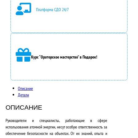
в
Платформа СДО 24/7
л
я
л
а
Курс “Ораторское мастерство” в Подарок!
9
0
0
Описание
0
Детали
,
ОПИСАНИЕ
0
Руководители и специалисты, работающие в сфере
0
использования атомной энергии, несут
особую ответственность за
обеспечение безопасности
на объектах. От их знаний, опыта и
₽