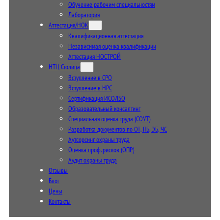
Обучение рабочим специальностям
Лаборатория
Аттестация/НОК
Квалификационная аттестация
Независимая оценка квалификации
Аттестация НОСТРОЙ
НТЦ Столица
Вступление в СРО
Вступление в НРС
Сертификация ИСО/ISO
Образовательный консалтинг
Специальная оценка труда (СОУТ)
Разработка документов по ОТ, ПБ, ЭБ, ЧС
Аутсорсинг охраны труда
Оценка проф. рисков (ОПР)
Аудит охраны труда
Отзывы
Блог
Цены
Контакты