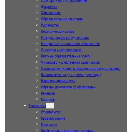
Структура и органы управления
Документы
Образование
Образовательные стандарты
Руководство
Педагогический состав
Международное сотрудничество
Материально-техническое обеспечение
Стипендии и мат. поддержка
Платные образовательные услуги
Финансово-хозяйственная деятельность
Организация питания в образовательной организации
Вакантные места для приема (перевода)
Наши принципы и цели
Образцы документов об образовании
Вакансии
Партнеры
Программы
Строительство
Проектирование
Изыскания
Профессиональная переподготовка