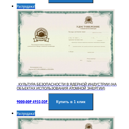
составляла
4950,00₽.
Распродажа!
9000,00₽.
КУЛЬТУРА БЕЗОПАСНОСТИ В ЯДЕРНОЙ ИНДУСТРИИ (НА
ОБЪЕКТАХ ИСПОЛЬЗОВАНИЯ АТОМНОЙ ЭНЕРГИИ)
Первоначальная
Текущая
9000,00
₽
4950,00
₽
цена
цена:
Купить в 1 клик
составляла
4950,00₽.
Распродажа!
9000,00₽.