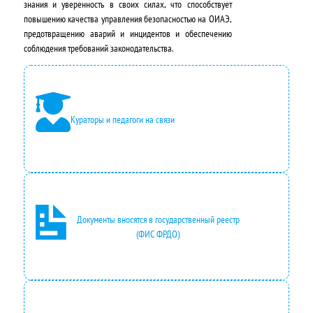
л
н
знания и уверенность в своих силах, что способствует
повышению качества управления безопасностью на ОИАЭ,
ь
а
предотвращению аварий и инцидентов и обеспечению
н
:
соблюдения требований законодательства.
а
4
я
9
ц
5
Кураторы и педагоги на связи
е
0
н
,
а
0
с
0
Документы вносятся в государственный реестр
(ФИС ФРДО)
о
₽
с
.
т
а