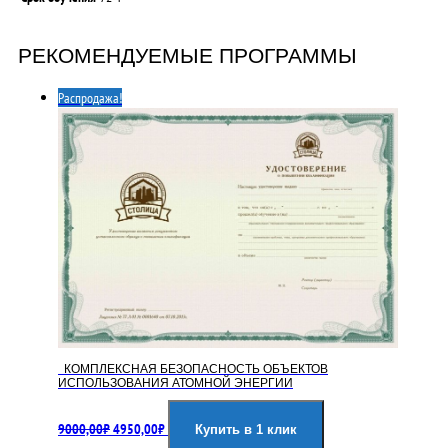
РЕКОМЕНДУЕМЫЕ ПРОГРАММЫ
Распродажа!
КОМПЛЕКСНАЯ БЕЗОПАСНОСТЬ ОБЪЕКТОВ
ИСПОЛЬЗОВАНИЯ АТОМНОЙ ЭНЕРГИИ
Первоначальная
Текущая
9000,00
₽
4950,00
₽
цена
цена:
Купить в 1 клик