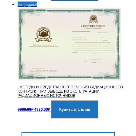
Распродажа!
9000,00₽.
МЕТОДЫ И СРЕДСТВА ОБЕСПЕЧЕНИЯ РАДИАЦИОННОГО
КОНТРОЛЯ ПРИ ВЫВОДЕ ИЗ ЭКСПЛУАТАЦИИ
РАДИАЦИОННЫХ ИСТОЧНИКОВ
Первоначальная
Текущая
9000,00
₽
4950,00
₽
цена
цена:
Купить в 1 клик
составляла
4950,00₽.
9000,00₽.