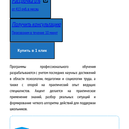
Рассрочка 0%
р
к
от 413 руб. в месяц
в
у
Получить консультацию
о
щ
Перезвоним в течение 10 минут
н
а
а
я
Купить в 1 клик
ч
ц
Программы профессионального обучения
а
е
разрабатываются с учетом последних научных достижений
л
н
в области психологии, педагогики и социологии труда, а
также с опорой на практический опыт ведущих
ь
а
специалистов. Акцент делается на
практическое
н
:
применение знаний
, разбор реальных ситуаций и
формирование четкого алгоритма действий для поддержки
а
4
школьников.
я
9
ц
5