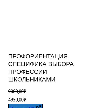
ПРОФОРИЕНТАЦИЯ.
СПЕЦИФИКА ВЫБОРА
ПРОФЕССИИ
ШКОЛЬНИКАМИ
9000,00
₽
П
Т
4950,00
₽
е
е