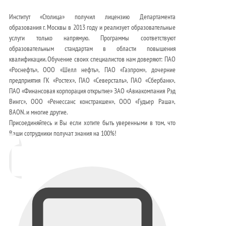
Институт «Столица» получил лицензию Департамента
образования г. Москвы в 2013 году и реализует образовательные
услуги только напрямую. Программы соответствуют
образовательным стандартам в области повышения
квалификации. Обучение своих специалистов нам доверяют: ПАО
«Роснефть», ООО «Шелл нефть», ПАО «Газпром», дочерние
предприятия ГК «Ростех», ПАО «Северсталь», ПАО «Сбербанк»,
ПАО «Финансовая корпорация открытие» ЗАО «Авиакомпания Рэд
Вингс», ООО «Ренессанс констракшен», ООО «Гудьер Раша»,
BAON. и многие другие.
Присоединяйтесь и Вы если хотите быть уверенными в том, что
Ваши сотрудники получат знания на 100%!