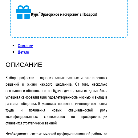
9
Курс “Ораторское мастерство” в Подарок!
0
0
0
Описание
,
Детали
0
ОПИСАНИЕ
0
Выбор профессии – одно из самых важных и ответственных
₽
решений в жизни каждого школьника. От того, насколько
.
осознанно и обоснованно он будет сделан, зависит дальнейшая
успешная самореализация, удовлетворенность жизнью и вклад в
развитие общества. В условиях постоянно меняющегося рынка
труда и появления новых специальностей, роль
квалифицированных специалистов по профориентации
становится
стратегически важной
.
Необходимость систематической профориентационной работы со