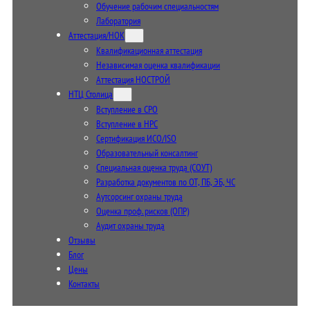
Обучение рабочим специальностям
Лаборатория
Аттестация/НОК
Квалификационная аттестация
Независимая оценка квалификации
Аттестация НОСТРОЙ
НТЦ Столица
Вступление в СРО
Вступление в НРС
Сертификация ИСО/ISO
Образовательный консалтинг
Специальная оценка труда (СОУТ)
Разработка документов по ОТ, ПБ, ЭБ, ЧС
Аутсорсинг охраны труда
Оценка проф. рисков (ОПР)
Аудит охраны труда
Отзывы
Блог
Цены
Контакты