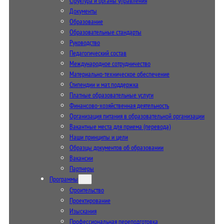
Структура и органы управления
Документы
Образование
Образовательные стандарты
Руководство
Педагогический состав
Международное сотрудничество
Материально-техническое обеспечение
Стипендии и мат. поддержка
Платные образовательные услуги
Финансово-хозяйственная деятельность
Организация питания в образовательной организации
Вакантные места для приема (перевода)
Наши принципы и цели
Образцы документов об образовании
Вакансии
Партнеры
Программы
Строительство
Проектирование
Изыскания
Профессиональная переподготовка