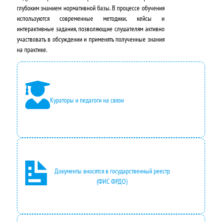
ь
а
глубоким знанием нормативной базы. В процессе обучения
н
:
используются современные методики, кейсы и
интерактивные задания, позволяющие слушателям активно
а
4
участвовать в обсуждении и применять полученные знания
на практике.
я
9
ц
5
е
0
Кураторы и педагоги на связи
н
,
а
0
с
0
о
₽
с
.
Документы вносятся в государственный реестр
(ФИС ФРДО)
т
а
в