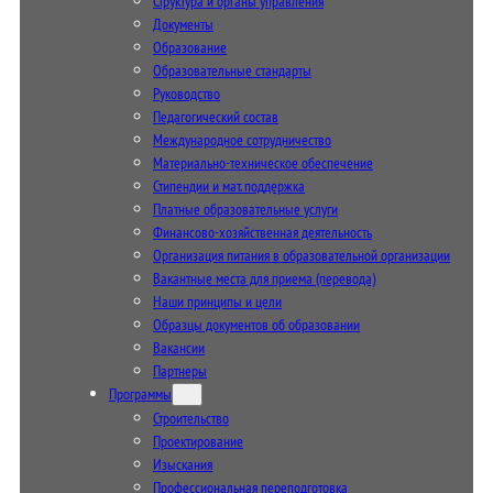
Структура и органы управления
Документы
Образование
Образовательные стандарты
Руководство
Педагогический состав
Международное сотрудничество
Материально-техническое обеспечение
Стипендии и мат. поддержка
Платные образовательные услуги
Финансово-хозяйственная деятельность
Организация питания в образовательной организации
Вакантные места для приема (перевода)
Наши принципы и цели
Образцы документов об образовании
Вакансии
Партнеры
Программы
Строительство
Проектирование
Изыскания
Профессиональная переподготовка