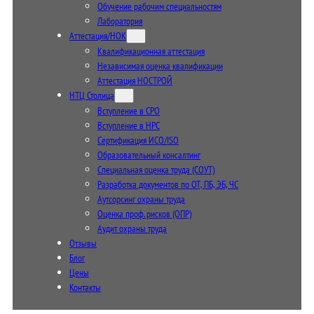
Обучение рабочим специальностям
Лаборатория
Аттестация/НОК
Квалификационная аттестация
Независимая оценка квалификации
Аттестация НОСТРОЙ
НТЦ Столица
Вступление в СРО
Вступление в НРС
Сертификация ИСО/ISO
Образовательный консалтинг
Специальная оценка труда (СОУТ)
Разработка документов по ОТ, ПБ, ЭБ, ЧС
Аутсорсинг охраны труда
Оценка проф. рисков (ОПР)
Аудит охраны труда
Отзывы
Блог
Цены
Контакты