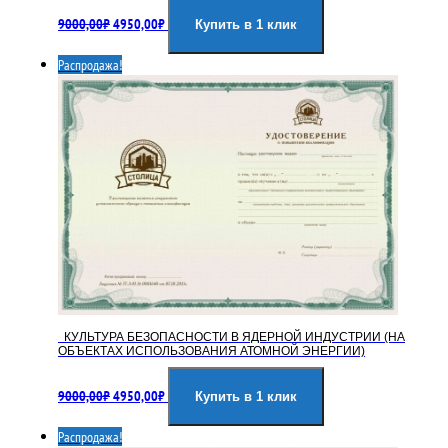
Первоначальная
Текущая
9000,00
₽
4950,00
₽
цена
цена:
Купить в 1 клик
составляла
4950,00₽.
Распродажа!
9000,00₽.
КУЛЬТУРА БЕЗОПАСНОСТИ В ЯДЕРНОЙ ИНДУСТРИИ (НА
ОБЪЕКТАХ ИСПОЛЬЗОВАНИЯ АТОМНОЙ ЭНЕРГИИ)
Первоначальная
Текущая
9000,00
₽
4950,00
₽
цена
цена:
Купить в 1 клик
составляла
4950,00₽.
Распродажа!
9000,00₽.