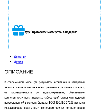
я
л
а
9
Курс “Ораторское мастерство” в Подарок!
0
0
0
Описание
,
Детали
0
ОПИСАНИЕ
0
В современном мире, где результаты испытаний и измерений
₽
лежат в основе принятия важных решений в различных сферах,
.
от промышленности до здравоохранения, обеспечение
компетентности испытательных лабораторий становится задачей
первостепенной важности. Стандарт ГОСТ ISO/IEC 17025 является
международно признанным критерием оценки компетентности