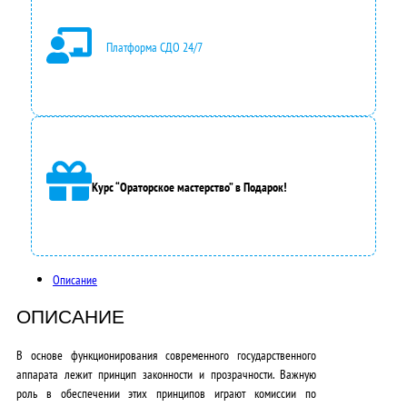
в
Платформа СДО 24/7
л
я
л
а
9
Курс “Ораторское мастерство” в Подарок!
0
0
0
Описание
,
ОПИСАНИЕ
0
В основе функционирования современного государственного
0
аппарата лежит принцип законности и прозрачности. Важную
роль в обеспечении этих принципов играют комиссии по
₽