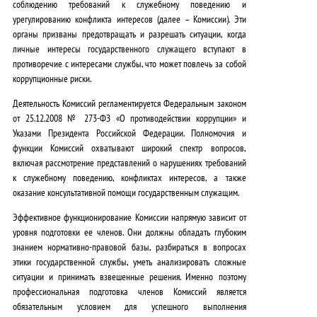
соблюдению требований к служебному поведению и
.
урегулированию конфликта интересов (далее – Комиссии). Эти
органы призваны предотвращать и разрешать ситуации, когда
личные интересы государственного служащего вступают в
противоречие с интересами службы, что может повлечь за собой
коррупционные риски.
Деятельность Комиссий регламентируется Федеральным законом
от 25.12.2008 № 273-ФЗ «О противодействии коррупции» и
Указами Президента Российской Федерации.
Полномочия и
функции Комиссий охватывают широкий спектр вопросов,
включая рассмотрение представлений о нарушениях требований
к служебному поведению, конфликтах интересов, а также
оказание консультативной помощи государственным служащим.
Эффективное функционирование Комиссии напрямую зависит от
уровня подготовки ее членов. Они должны обладать глубоким
знанием нормативно-правовой базы, разбираться в вопросах
этики государственной службы, уметь анализировать сложные
ситуации и принимать взвешенные решения. Именно поэтому
профессиональная подготовка членов Комиссий является
обязательным условием для успешного выполнения