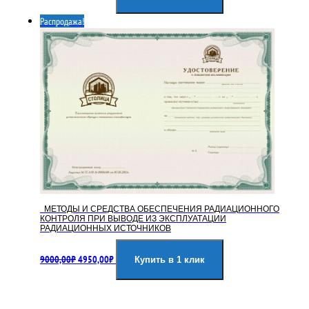
составляла
4950,00₽.
Распродажа!
9000,00₽.
МЕТОДЫ И СРЕДСТВА ОБЕСПЕЧЕНИЯ РАДИАЦИОННОГО
КОНТРОЛЯ ПРИ ВЫВОДЕ ИЗ ЭКСПЛУАТАЦИИ
РАДИАЦИОННЫХ ИСТОЧНИКОВ
Первоначальная
Текущая
9000,00
₽
4950,00
₽
цена
цена:
Купить в 1 клик
составляла
4950,00₽.
9000,00₽.