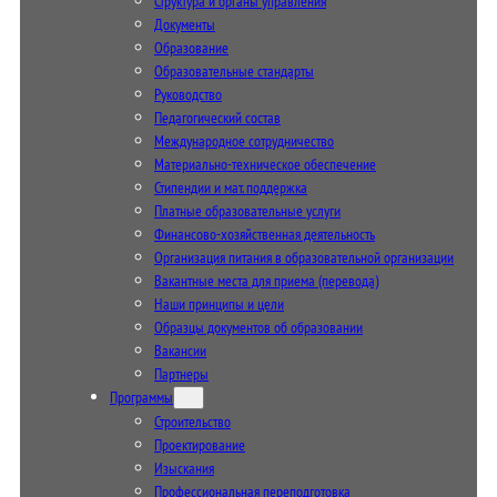
Структура и органы управления
Документы
Образование
Образовательные стандарты
Руководство
Педагогический состав
Международное сотрудничество
Материально-техническое обеспечение
Стипендии и мат. поддержка
Платные образовательные услуги
Финансово-хозяйственная деятельность
Организация питания в образовательной организации
Вакантные места для приема (перевода)
Наши принципы и цели
Образцы документов об образовании
Вакансии
Партнеры
Программы
Строительство
Проектирование
Изыскания
Профессиональная переподготовка