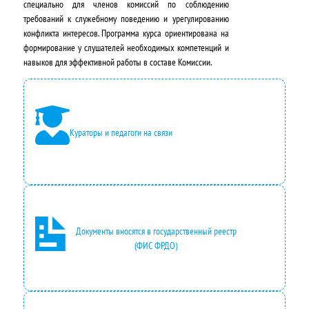
л
н
специально для членов комиссий по соблюдению
требований к служебному поведению и урегулированию
ь
а
конфликта интересов. Программа курса ориентирована на
н
:
формирование у слушателей необходимых компетенций и
навыков для эффективной работы в составе Комиссии.
а
4
я
9
ц
5
Кураторы и педагоги на связи
е
0
н
,
а
0
с
0
Документы вносятся в государственный реестр
о
₽
(ФИС ФРДО)
с
.
т
а