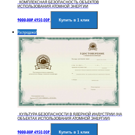
КОМПЛЕКСНАЯ БЕЗОПАСНОСТЬ ОБЪЕКТОВ
ИСПОЛЬЗОВАНИЯ АТОМНОЙ ЭНЕРГИИ
Первоначальная
Текущая
9000,00
₽
4950,00
₽
цена
цена:
Купить в 1 клик
составляла
4950,00₽.
Распродажа!
9000,00₽.
КУЛЬТУРА БЕЗОПАСНОСТИ В ЯДЕРНОЙ ИНДУСТРИИ (НА
ОБЪЕКТАХ ИСПОЛЬЗОВАНИЯ АТОМНОЙ ЭНЕРГИИ)
Первоначальная
Текущая
9000,00
₽
4950,00
₽
цена
цена:
Купить в 1 клик