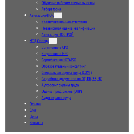
Обучение рабочим специальностям
Лаборатория
Аттестация/НОК
Квалификационная аттестация
Независимая оценка квалификации
Аттестация НОСТРОЙ
НТЦ Столица
Вступление в СРО
Вступление в НРС
Сертификация ИСО/ISO
Образовательный консалтинг
Специальная оценка труда (СОУТ)
Разработка документов по ОТ, ПБ, ЭБ, ЧС
Аутсорсинг охраны труда
Оценка проф. рисков (ОПР)
Аудит охраны труда
Отзывы
Блог
Цены
Контакты