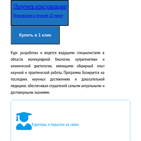
в
у
Получить консультацию
о
щ
Перезвоним в течение 10 минут
н
а
а
я
Купить в 1 клик
ч
ц
Курс разработан и ведется
ведущими специалистами в
а
е
области молекулярной биологии, нутригенетики и
л
н
клинической диетологии
, имеющими обширный опыт
научной и практической работы. Программа базируется на
ь
а
последних научных достижениях и доказательной
н
:
медицине
, обеспечивая слушателей самыми актуальными и
достоверными знаниями.
а
4
я
9
ц
5
Кураторы и педагоги на связи
е
0
н
,