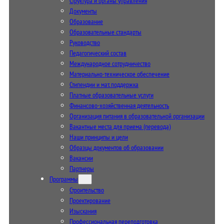
Структура и органы управления
Документы
Образование
Образовательные стандарты
Руководство
Педагогический состав
Международное сотрудничество
Материально-техническое обеспечение
Стипендии и мат. поддержка
Платные образовательные услуги
Финансово-хозяйственная деятельность
Организация питания в образовательной организации
Вакантные места для приема (перевода)
Наши принципы и цели
Образцы документов об образовании
Вакансии
Партнеры
Программы
Строительство
Проектирование
Изыскания
Профессиональная переподготовка