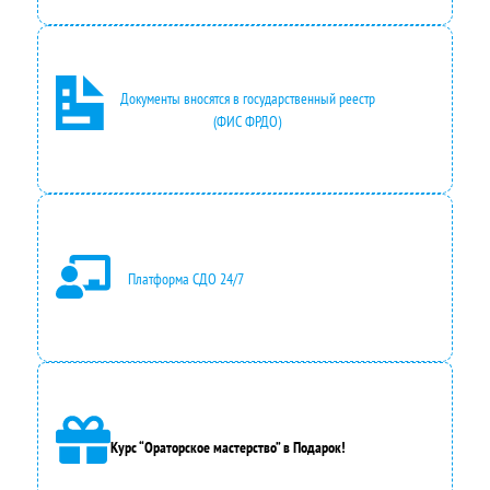
а
0
с
0
Документы вносятся в государственный реестр
о
₽
(ФИС ФРДО)
с
.
т
а
в
Платформа СДО 24/7
л
я
л
а
9
Курс “Ораторское мастерство” в Подарок!
0