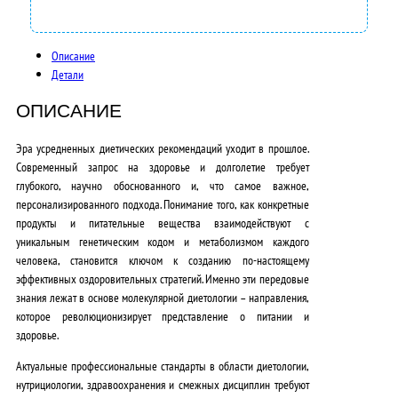
0
0
Описание
Детали
,
0
ОПИСАНИЕ
0
Эра усредненных диетических рекомендаций уходит в прошлое.
Современный запрос на здоровье и долголетие требует
₽
глубокого, научно обоснованного и, что самое важное,
.
персонализированного подхода
. Понимание того, как конкретные
продукты и питательные вещества взаимодействуют с
уникальным генетическим кодом и метаболизмом каждого
человека, становится ключом к созданию по-настоящему
эффективных оздоровительных стратегий. Именно эти передовые
знания лежат в основе молекулярной диетологии – направления,
которое революционизирует представление о питании и
здоровье.
Актуальные
профессиональные стандарты в области диетологии,
нутрициологии, здравоохранения
и смежных дисциплин требуют