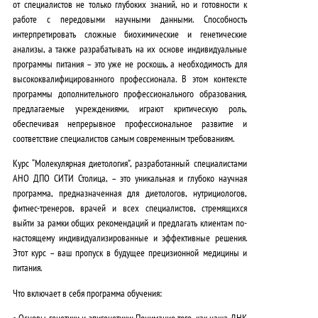
от специалистов не только глубоких знаний, но и
готовности к
работе с передовыми научными данными
. Способность
интерпретировать сложные биохимические и генетические
анализы, а также разрабатывать на их основе индивидуальные
программы питания – это уже не роскошь, а
необходимость для
высококвалифицированного профессионала
. В этом контексте
программы дополнительного профессионального образования,
предлагаемые учреждениями, играют критическую роль,
обеспечивая
непрерывное профессиональное развитие
и
соответствие специалистов самым современным требованиям.
Курс “Молекулярная диетология”, разработанный специалистами
АНО ДПО СИТИ Столица, – это
уникальная и глубоко научная
программа
, предназначенная для диетологов, нутрициологов,
фитнес-тренеров, врачей и всех специалистов, стремящихся
выйти за рамки общих рекомендаций и предлагать клиентам по-
настоящему
индивидуализированные и эффективные решения
.
Этот курс – ваш пропуск в будущее прецизионной медицины и
питания.
Что включает в себя программа обучения:
•
Основы генетики и эпигенетики
: Понимание того, как наша ДНК