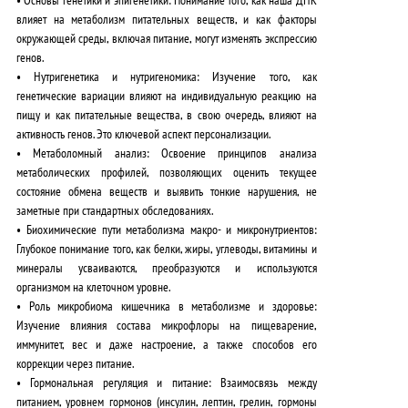
влияет на метаболизм питательных веществ, и как факторы
окружающей среды, включая питание, могут изменять экспрессию
генов.
•
Нутригенетика и нутригеномика
: Изучение того, как
генетические вариации влияют на индивидуальную реакцию на
пищу и как питательные вещества, в свою очередь, влияют на
активность генов.
Это ключевой аспект персонализации
.
•
Метаболомный анализ
: Освоение принципов анализа
метаболических профилей, позволяющих оценить текущее
состояние обмена веществ и выявить тонкие нарушения, не
заметные при стандартных обследованиях.
•
Биохимические пути метаболизма макро- и микронутриентов
:
Глубокое понимание того, как белки, жиры, углеводы, витамины и
минералы усваиваются, преобразуются и используются
организмом на клеточном уровне.
•
Роль микробиома кишечника в метаболизме и здоровье
:
Изучение влияния состава микрофлоры на пищеварение,
иммунитет, вес и даже настроение, а также способов его
коррекции через питание.
•
Гормональная регуляция и питание
: Взаимосвязь между
питанием, уровнем гормонов (инсулин, лептин, грелин, гормоны