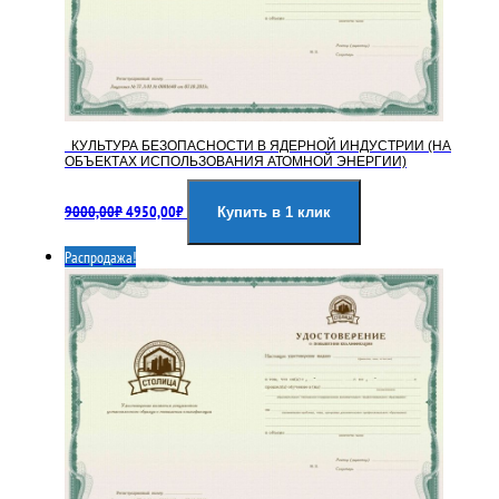
КУЛЬТУРА БЕЗОПАСНОСТИ В ЯДЕРНОЙ ИНДУСТРИИ (НА
ОБЪЕКТАХ ИСПОЛЬЗОВАНИЯ АТОМНОЙ ЭНЕРГИИ)
Первоначальная
Текущая
9000,00
₽
4950,00
₽
цена
цена:
Купить в 1 клик
составляла
4950,00₽.
Распродажа!
9000,00₽.