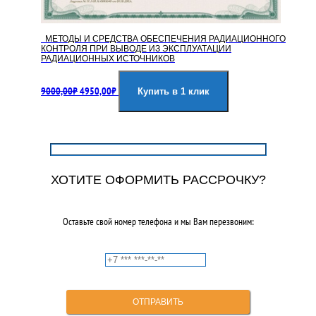
МЕТОДЫ И СРЕДСТВА ОБЕСПЕЧЕНИЯ РАДИАЦИОННОГО
КОНТРОЛЯ ПРИ ВЫВОДЕ ИЗ ЭКСПЛУАТАЦИИ
РАДИАЦИОННЫХ ИСТОЧНИКОВ
Первоначальная
Текущая
9000,00
₽
4950,00
₽
цена
цена:
Купить в 1 клик
составляла
4950,00₽.
9000,00₽.
ХОТИТЕ ОФОРМИТЬ РАССРОЧКУ?
Оставьте свой номер телефона и мы Вам перезвоним: