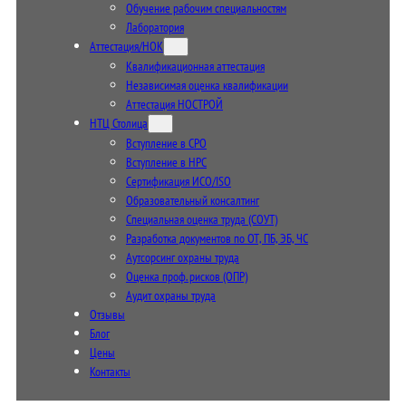
Обучение рабочим специальностям
Лаборатория
Аттестация/НОК
Квалификационная аттестация
Независимая оценка квалификации
Аттестация НОСТРОЙ
НТЦ Столица
Вступление в СРО
Вступление в НРС
Сертификация ИСО/ISO
Образовательный консалтинг
Специальная оценка труда (СОУТ)
Разработка документов по ОТ, ПБ, ЭБ, ЧС
Аутсорсинг охраны труда
Оценка проф. рисков (ОПР)
Аудит охраны труда
Отзывы
Блог
Цены
Контакты