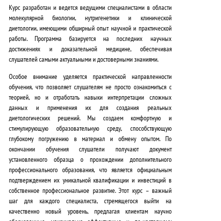
Курс разработан и ведется
ведущими специалистами в области
молекулярной биологии, нутригенетики и клинической
диетологии
, имеющими обширный опыт научной и практической
работы. Программа базируется на
последних научных
достижениях и доказательной медицине
, обеспечивая
слушателей самыми актуальными и достоверными знаниями.
Особое внимание уделяется
практической направленности
обучения
, что позволяет слушателям не просто ознакомиться с
теорией, но и
отработать навыки интерпретации сложных
данных
и применения их для создания реальных
диетологических решений. Мы создаем
комфортную и
стимулирующую образовательную среду
, способствующую
глубокому погружению в материал и обмену опытом. По
окончании обучения слушатели получают
документ
установленного образца
о прохождении дополнительного
профессионального образования, что является
официальным
подтверждением их уникальной квалификации
и инвестиций в
собственное профессиональное развитие. Этот курс –
важный
шаг для каждого специалиста
, стремящегося выйти на
качественно новый уровень, предлагая клиентам научно