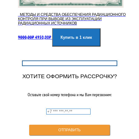
МЕТОДЫ И СРЕДСТВА ОБЕСПЕЧЕНИЯ РАДИАЦИОННОГО
КОНТРОЛЯ ПРИ ВЫВОДЕ ИЗ ЭКСПЛУАТАЦИИ
РАДИАЦИОННЫХ ИСТОЧНИКОВ
Первоначальная
Текущая
9000,00
₽
4950,00
₽
цена
цена:
Купить в 1 клик
составляла
4950,00₽.
9000,00₽.
ХОТИТЕ ОФОРМИТЬ РАССРОЧКУ?
Оставьте свой номер телефона и мы Вам перезвоним: