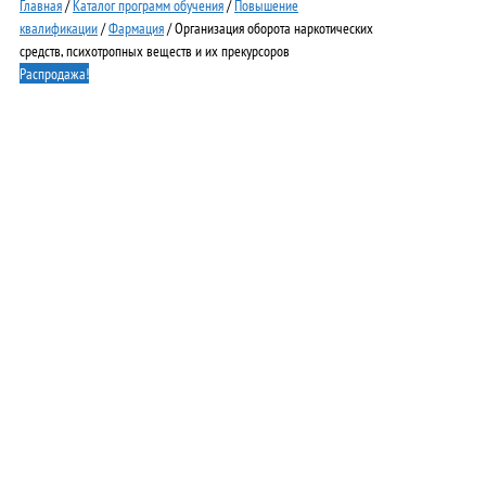
Главная
/
Каталог программ обучения
/
Повышение
квалификации
/
Фармация
/ Организация оборота наркотических
средств, психотропных веществ и их прекурсоров
Распродажа!