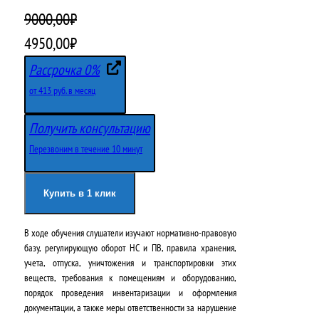
9000,00
₽
П
Т
4950,00
₽
е
е
Рассрочка 0%
р
к
от 413 руб. в месяц
в
у
Получить консультацию
о
щ
Перезвоним в течение 10 минут
н
а
а
я
Купить в 1 клик
ч
ц
В ходе обучения слушатели изучают нормативно-правовую
а
е
базу, регулирующую оборот НС и ПВ, правила хранения,
л
н
учета, отпуска, уничтожения и транспортировки этих
веществ, требования к помещениям и оборудованию,
ь
а
порядок проведения инвентаризации и оформления
н
:
документации, а также меры ответственности за нарушение