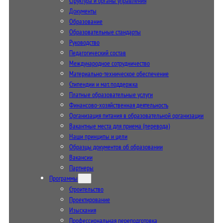
Структура и органы управления
Документы
Образование
Образовательные стандарты
Руководство
Педагогический состав
Международное сотрудничество
Материально-техническое обеспечение
Стипендии и мат. поддержка
Платные образовательные услуги
Финансово-хозяйственная деятельность
Организация питания в образовательной организации
Вакантные места для приема (перевода)
Наши принципы и цели
Образцы документов об образовании
Вакансии
Партнеры
Программы
Строительство
Проектирование
Изыскания
Профессиональная переподготовка