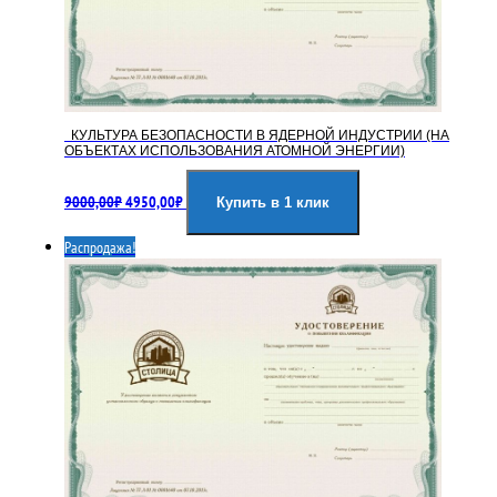
КУЛЬТУРА БЕЗОПАСНОСТИ В ЯДЕРНОЙ ИНДУСТРИИ (НА
ОБЪЕКТАХ ИСПОЛЬЗОВАНИЯ АТОМНОЙ ЭНЕРГИИ)
Первоначальная
Текущая
9000,00
₽
4950,00
₽
цена
цена:
Купить в 1 клик
составляла
4950,00₽.
Распродажа!
9000,00₽.