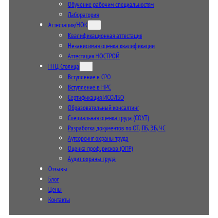
Обучение рабочим специальностям
Лаборатория
Аттестация/НОК
Квалификационная аттестация
Независимая оценка квалификации
Аттестация НОСТРОЙ
НТЦ Столица
Вступление в СРО
Вступление в НРС
Сертификация ИСО/ISO
Образовательный консалтинг
Специальная оценка труда (СОУТ)
Разработка документов по ОТ, ПБ, ЭБ, ЧС
Аутсорсинг охраны труда
Оценка проф. рисков (ОПР)
Аудит охраны труда
Отзывы
Блог
Цены
Контакты