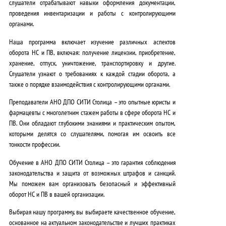
слушатели отрабатывают навыки оформления документации,
проведения инвентаризации и работы с контролирующими
органами
.
Наша программа включает изучение
различных аспектов
оборота НС и ПВ
, включая: получение лицензии, приобретение,
хранение, отпуск, уничтожение, транспортировку и другие.
Слушатели узнают о
требованиях к каждой стадии оборота, а
также о порядке взаимодействия с контролирующими органами
.
Преподаватели АНО ДПО СИТИ Столица – это опытные юристы и
фармацевты с многолетним стажем работы в сфере оборота НС и
ПВ. Они обладают
глубокими знаниями и практическим опытом,
которыми делятся со слушателями, помогая им освоить все
тонкости профессии
.
Обучение в АНО ДПО СИТИ Столица – это
гарантия соблюдения
законодательства и защита от возможных штрафов и санкций
.
Мы поможем вам организовать безопасный и эффективный
оборот НС и ПВ в вашей организации.
Выбирая нашу программу, вы выбираете
качественное обучение,
основанное на актуальном законодательстве и лучших практиках