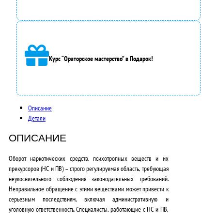
я
л
а
9
Курс “Ораторское мастерство” в Подарок!
0
0
0
Описание
Детали
,
0
ОПИСАНИЕ
0
Оборот наркотических средств, психотропных веществ и их
прекурсоров (НС и ПВ) – строго регулируемая область, требующая
₽
неукоснительного соблюдения законодательных требований.
.
Неправильное обращение с этими веществами может привести к
серьезным последствиям, включая административную и
уголовную ответственность.
Специалисты, работающие с НС и ПВ,