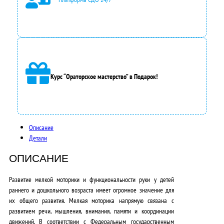
л
я
л
а
Курс “Ораторское мастерство” в Подарок!
9
0
0
Описание
0
Детали
,
ОПИСАНИЕ
0
Развитие мелкой моторики и функциональности руки у детей
0
раннего и дошкольного возраста имеет огромное значение для
их общего развития. Мелкая моторика напрямую связана с
₽
развитием речи, мышления, внимания, памяти и координации
.
движений. В соответствии с Федеральным государственным