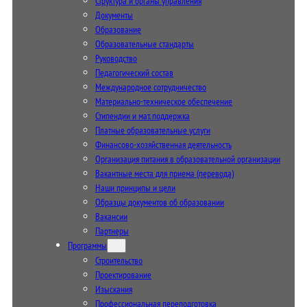
Структура и органы управления
Документы
Образование
Образовательные стандарты
Руководство
Педагогический состав
Международное сотрудничество
Материально-техническое обеспечение
Стипендии и мат. поддержка
Платные образовательные услуги
Финансово-хозяйственная деятельность
Организация питания в образовательной организации
Вакантные места для приема (перевода)
Наши принципы и цели
Образцы документов об образовании
Вакансии
Партнеры
Программы
Строительство
Проектирование
Изыскания
Профессиональная переподготовка