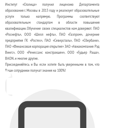
Институт «Столица» получил лицензию Департамента
образования г. Москвы в 2013 году и реализует образовательные
услуги только напрямую. Программы соответствуют
образовательным стандартам в области повышения
квалификации. Обучение своих специалистов нам доверяют: ПАО
«Роснефть», ООО «Шелл нефть», ПАО «Газпром», дочерние
предприятия ГК «Ростех», ПАО «Северсталь», ПАО «Сбербанк»,
ПАО «Финансовая корпорация открытие» ЗАО «Авиакомпания Рэд
Вингс», ООО «Ренессанс констракшен», ООО «Гудьер Раша»,
BAON. и многие другие.
Присоединяйтесь и Вы если хотите быть уверенными в том, что
Ваши сотрудники получат знания на 100%!