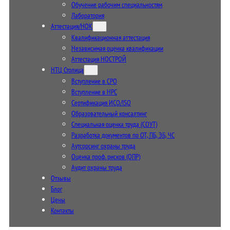
Обучение рабочим специальностям
Лаборатория
Аттестация/НОК
Квалификационная аттестация
Независимая оценка квалификации
Аттестация НОСТРОЙ
НТЦ Столица
Вступление в СРО
Вступление в НРС
Сертификация ИСО/ISO
Образовательный консалтинг
Специальная оценка труда (СОУТ)
Разработка документов по ОТ, ПБ, ЭБ, ЧС
Аутсорсинг охраны труда
Оценка проф. рисков (ОПР)
Аудит охраны труда
Отзывы
Блог
Цены
Контакты