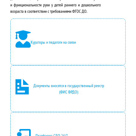
ь
а
и функциональности руки у детей раннего и дошкольного
н
:
возраста в соответствии с требованиями ФГОС ДО.
а
4
я
9
ц
5
Кураторы и педагоги на связи
е
0
н
,
а
0
с
0
Документы вносятся в государственный реестр
(ФИС ФРДО)
о
₽
с
.
т
а
в
Платформа СДО 24/7