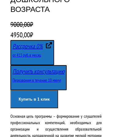
ВОЗРАСТА
9000,00
₽
П
Т
4950,00
₽
е
е
Рассрочка 0%
р
к
от 413 руб. в месяц
в
у
Получить консультацию
о
щ
Перезвоним в течение 10 минут
н
а
а
я
Купить в 1 клик
ч
ц
Основная цель программы – формирование у слушателей
а
е
профессиональных компетенций, необходимых для
л
н
организации и осуществления образовательной
деятельности, направленной на развитие мелкой моторики