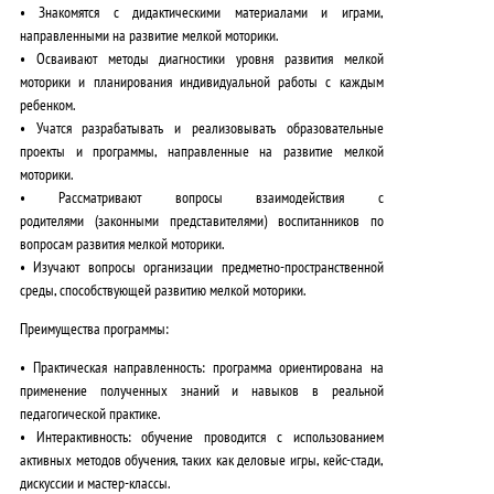
• Знакомятся с
дидактическими материалами и играми
,
направленными на развитие мелкой моторики.
• Осваивают
методы диагностики
уровня развития мелкой
моторики и планирования индивидуальной работы с каждым
ребенком.
• Учатся
разрабатывать и реализовывать
образовательные
проекты и программы, направленные на развитие мелкой
моторики.
• Рассматривают вопросы
взаимодействия с
родителями
(законными представителями) воспитанников по
вопросам развития мелкой моторики.
• Изучают вопросы
организации предметно-пространственной
среды
, способствующей развитию мелкой моторики.
Преимущества программы
:
•
Практическая направленность
: программа ориентирована на
применение полученных знаний и навыков в реальной
педагогической практике.
•
Интерактивность
: обучение проводится с использованием
активных методов обучения, таких как деловые игры, кейс-стади,
дискуссии и мастер-классы.