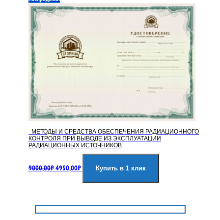
МЕТОДЫ И СРЕДСТВА ОБЕСПЕЧЕНИЯ РАДИАЦИОННОГО
КОНТРОЛЯ ПРИ ВЫВОДЕ ИЗ ЭКСПЛУАТАЦИИ
РАДИАЦИОННЫХ ИСТОЧНИКОВ
Первоначальная
Текущая
9000,00
₽
4950,00
₽
цена
цена:
Купить в 1 клик
составляла
4950,00₽.
9000,00₽.