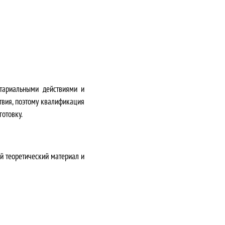
отариальными действиями и
твия, поэтому квалификация
отовку.
й теоретический материал и