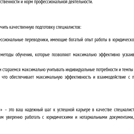
ственности и норм профессиональной деятельности.
а
в
чить качественную подготовку специалистов:
л
ссиональные переводчики, имеющие богатый опыт работы в юридической
я
етоды обучения, которые позволяют максимально эффективно усваив
л
а
стараемся максимально учитывать индивидуальные потребности и темпы 
, что обеспечивает максимальную эффективность и взаимодействие с 
3
5
0
 – это ваш надежный шаг к успешной карьере в качестве специалист
ам уверенно работать с юридическими и нотариальными документами,
0
0