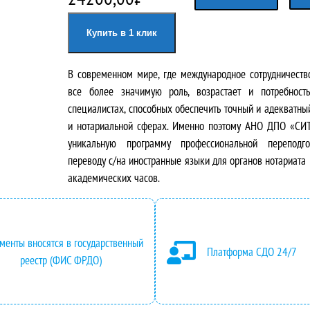
е
е
Купить в 1 клик
р
к
В современном мире, где международное сотрудничеств
в
у
все более значимую роль, возрастает и потребност
о
щ
специалистах, способных обеспечить точный и адекватн
и нотариальной сферах. Именно поэтому АНО ДПО «СИТ
н
а
уникальную программу профессиональной переподг
переводу с/на иностранные языки для органов нотариат
а
я
академических часов.
ч
ц
а
е
менты вносятся в государственный
Платформа СДО 24/7
л
н
реестр (ФИС ФРДО)
ь
а