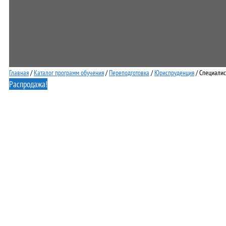
Главная
/
Каталог программ обучения
/
Переподготовка
/
Юриспруденция
/ Специалис
Распродажа!