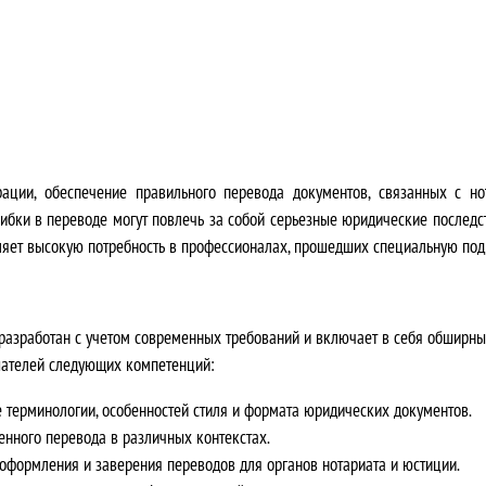
н
:
а
2
я
4
ц
2
е
0
рации, обеспечение правильного перевода документов, связанных с н
шибки в переводе могут повлечь за собой серьезные юридические последс
н
0
ляет высокую потребность в профессионалах, прошедших специальную подг
а
,
с
0
азработан с учетом современных требований и включает в себя обширны
шателей следующих компетенций:
о
0
 терминологии, особенностей стиля и формата юридических документов.
с
₽
енного перевода в различных контекстах.
т
.
оформления и заверения переводов для органов нотариата и юстиции.