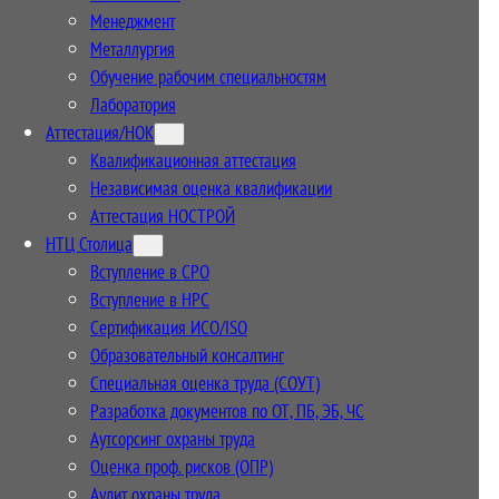
Менеджмент
Металлургия
Обучение рабочим специальностям
Лаборатория
Аттестация/НОК
Квалификационная аттестация
Независимая оценка квалификации
Аттестация НОСТРОЙ
НТЦ Столица
Вступление в СРО
Вступление в НРС
Сертификация ИСО/ISO
Образовательный консалтинг
Специальная оценка труда (СОУТ)
Разработка документов по ОТ, ПБ, ЭБ, ЧС
Аутсорсинг охраны труда
Оценка проф. рисков (ОПР)
Аудит охраны труда