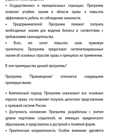
•
Государственных и муниципальных служащих:
Программа
позволит углубить знания в области права и повысить
эффективность работы по соблюдению законности.
•
Предпринимателей:
Программа поможет получить
необходимые знания для ведения бизнеса в соответствии с
требованиями законодательства.
•
Всех, кто хочет повысить свою правовую
грамотность:
Программа предоставит систематизированные
знания об основных отраслях права и принципах их применения.
В чем преимущества данной программы?
Программа “Правоведение” отличается следующими
преимуществами:
•
Комплексный подход:
Программа охватывает все основные
отрасли права, что позволяет получить целостное представление
о правовой системе России.
•
Доступность изложения:
Программа разработана с учетом
уровня подготовки слушателей, не имеющих юридического
образования, и представлена в доступной и понятной форме.
•
Практическая направленность:
Особое внимание уделяется