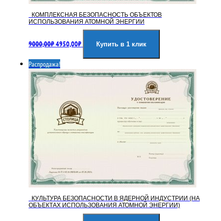
КОМПЛЕКСНАЯ БЕЗОПАСНОСТЬ ОБЪЕКТОВ
ИСПОЛЬЗОВАНИЯ АТОМНОЙ ЭНЕРГИИ
Первоначальная
Текущая
9000,00
₽
4950,00
₽
цена
цена:
Купить в 1 клик
составляла
4950,00₽.
Распродажа!
9000,00₽.
КУЛЬТУРА БЕЗОПАСНОСТИ В ЯДЕРНОЙ ИНДУСТРИИ (НА
ОБЪЕКТАХ ИСПОЛЬЗОВАНИЯ АТОМНОЙ ЭНЕРГИИ)
Первоначальная
Текущая