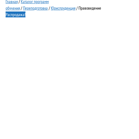
Главная
/
Каталог программ
обучения
/
Переподготовка
/
Юриспруденция
/ Правоведение
Распродажа!