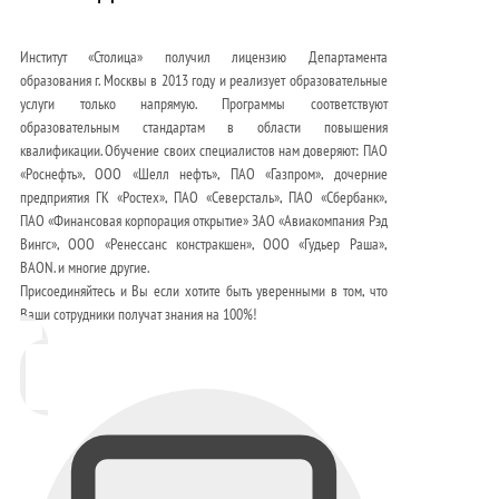
Институт «Столица» получил лицензию Департамента
образования г. Москвы в 2013 году и реализует образовательные
услуги только напрямую. Программы соответствуют
образовательным стандартам в области повышения
квалификации. Обучение своих специалистов нам доверяют: ПАО
«Роснефть», ООО «Шелл нефть», ПАО «Газпром», дочерние
предприятия ГК «Ростех», ПАО «Северсталь», ПАО «Сбербанк»,
ПАО «Финансовая корпорация открытие» ЗАО «Авиакомпания Рэд
Вингс», ООО «Ренессанс констракшен», ООО «Гудьер Раша»,
BAON. и многие другие.
Присоединяйтесь и Вы если хотите быть уверенными в том, что
Ваши сотрудники получат знания на 100%!