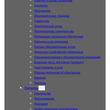
Структура и органы управления
Документы
Образование
Образовательные стандарты
Руководство
Педагогический состав
Международное сотрудничество
Материально-техническое обеспечение
Стипендии и мат. поддержка
Платные образовательные услуги
Финансово-хозяйственная деятельность
Организация питания в образовательной организации
Вакантные места для приема (перевода)
Наши принципы и цели
Образцы документов об образовании
Вакансии
Партнеры
Программы
Строительство
Проектирование
Изыскания
Профессиональная переподготовка