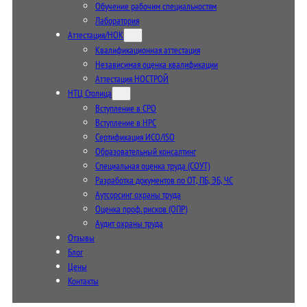
Обучение рабочим специальностям
Лаборатория
Аттестация/НОК
Квалификационная аттестация
Независимая оценка квалификации
Аттестация НОСТРОЙ
НТЦ Столица
Вступление в СРО
Вступление в НРС
Сертификация ИСО/ISO
Образовательный консалтинг
Специальная оценка труда (СОУТ)
Разработка документов по ОТ, ПБ, ЭБ, ЧС
Аутсорсинг охраны труда
Оценка проф. рисков (ОПР)
Аудит охраны труда
Отзывы
Блог
Цены
Контакты