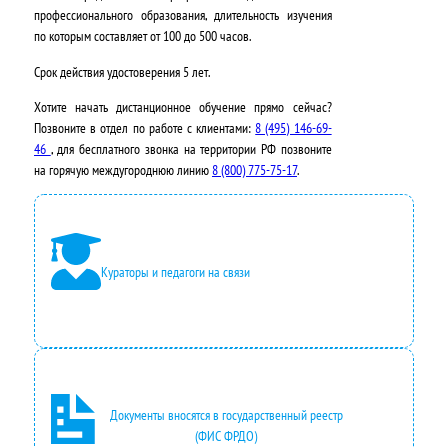
профессионального образования, длительность изучения
о
0
по которым составляет от 100 до 500 часов.
с
₽
Срок действия удостоверения
5 лет
.
т
.
Хотите начать дистанционное обучение прямо сейчас?
а
Позвоните в отдел по работе с клиентами:
8 (495) 146-69-
46
, для бесплатного звонка на территории РФ позвоните
в
на горячую междугороднюю линию
8 (800) 775-75-17
.
л
я
л
Кураторы и педагоги на связи
а
3
5
0
Документы вносятся в государственный реестр
0
(ФИС ФРДО)