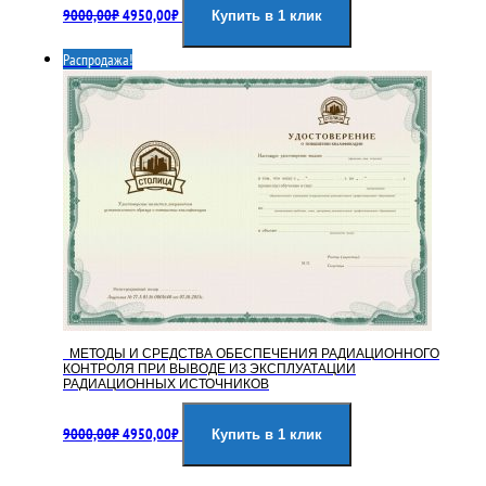
9000,00
₽
4950,00
₽
цена
цена:
Купить в 1 клик
составляла
4950,00₽.
Распродажа!
9000,00₽.
МЕТОДЫ И СРЕДСТВА ОБЕСПЕЧЕНИЯ РАДИАЦИОННОГО
КОНТРОЛЯ ПРИ ВЫВОДЕ ИЗ ЭКСПЛУАТАЦИИ
РАДИАЦИОННЫХ ИСТОЧНИКОВ
Первоначальная
Текущая
9000,00
₽
4950,00
₽
цена
цена:
Купить в 1 клик
составляла
4950,00₽.
9000,00₽.