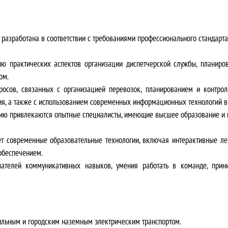
т
.
а
разработана в соответствии с требованиями профессионального стандарта
в
ю практических аспектов организации диспетчерской службы, планиро
л
ом.
осов, связанных с организацией перевозок, планированием и контро
я
ия, а также с использованием современных информационных технологий в
ию привлекаются опытные специалисты, имеющие высшее образование и п
л
а
т современные образовательные технологии, включая интерактивные лек
обеспечением.
3
ателей коммуникативных навыков, умения работать в команде, прин
5
0
ильным и городским наземным электрическим транспортом.
0