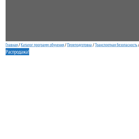
Главная
/
Каталог программ обучения
/
Переподготовка
/
Транспортная безопасность
/
Распродажа!