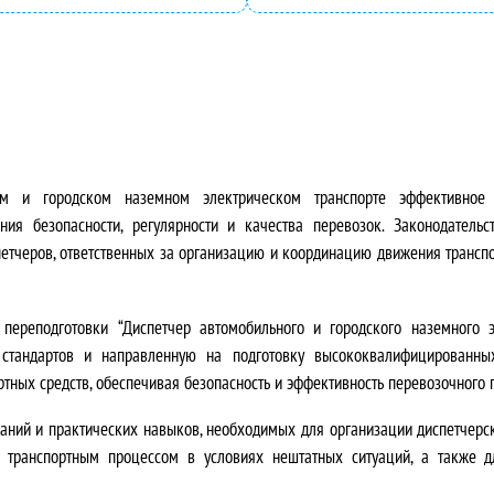
ь
а
н
:
а
2
я
4
ц
2
ном и городском наземном электрическом транспорте
эффективное
я безопасности, регулярности и качества перевозок. Законодательс
е
0
етчеров, ответственных за организацию и координацию движения транспо
н
0
 переподготовки
“Диспетчер автомобильного и городского наземного э
а
,
х стандартов и направленную на
подготовку высококвалифицированны
с
0
тных средств, обеспечивая безопасность и эффективность перевозочного 
о
0
аний и практических навыков
, необходимых для организации диспетчерс
я транспортным процессом в условиях нештатных ситуаций, а также 
с
₽