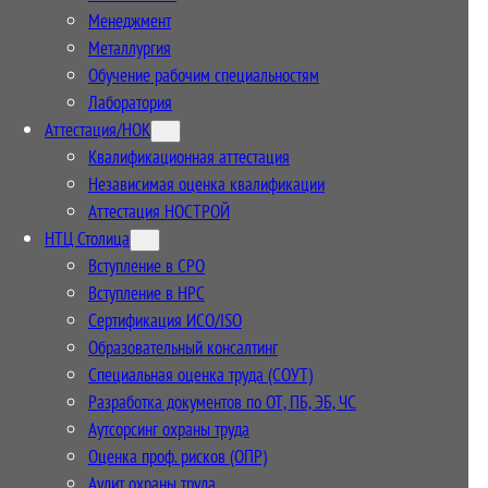
Менеджмент
Металлургия
Обучение рабочим специальностям
Лаборатория
Аттестация/НОК
Квалификационная аттестация
Независимая оценка квалификации
Аттестация НОСТРОЙ
НТЦ Столица
Вступление в СРО
Вступление в НРС
Сертификация ИСО/ISO
Образовательный консалтинг
Специальная оценка труда (СОУТ)
Разработка документов по ОТ, ПБ, ЭБ, ЧС
Аутсорсинг охраны труда
Оценка проф. рисков (ОПР)
Аудит охраны труда