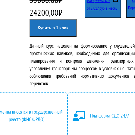
П
Рассрочка 0%
Пере
от 2 017 руб. в месяц
П
Т
24200,00
₽
е
е
Купить в 1 клик
р
к
Данный курс нацелен на формирование у слушателей
в
у
практических навыков, необходимых для организации
о
щ
планирования и контроля движения транспортных 
управления транспортным процессом в условиях нештатн
н
а
соблюдения требований нормативных документов 
перевозок.
а
я
ч
ц
а
е
менты вносятся в государственный
Платформа СДО 24/7
реестр (ФИС ФРДО)
л
н