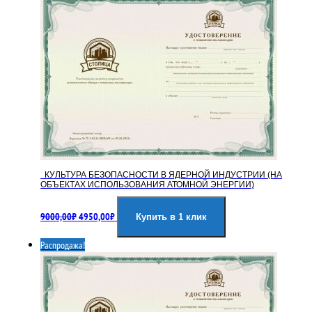
КУЛЬТУРА БЕЗОПАСНОСТИ В ЯДЕРНОЙ ИНДУСТРИИ (НА
ОБЪЕКТАХ ИСПОЛЬЗОВАНИЯ АТОМНОЙ ЭНЕРГИИ)
Первоначальная
Текущая
9000,00
₽
4950,00
₽
цена
цена:
Купить в 1 клик
составляла
4950,00₽.
Распродажа!
9000,00₽.