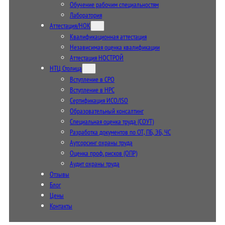
Обучение рабочим специальностям
Лаборатория
Аттестация/НОК
Квалификационная аттестация
Независимая оценка квалификации
Аттестация НОСТРОЙ
НТЦ Столица
Вступление в СРО
Вступление в НРС
Сертификация ИСО/ISO
Образовательный консалтинг
Специальная оценка труда (СОУТ)
Разработка документов по ОТ, ПБ, ЭБ, ЧС
Аутсорсинг охраны труда
Оценка проф. рисков (ОПР)
Аудит охраны труда
Отзывы
Блог
Цены
Контакты