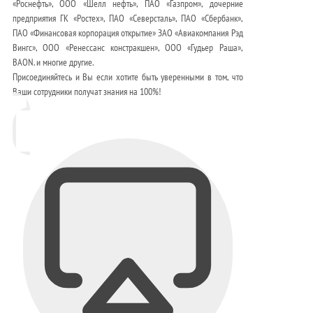
«Роснефть», ООО «Шелл нефть», ПАО «Газпром», дочерние
предприятия ГК «Ростех», ПАО «Северсталь», ПАО «Сбербанк»,
ПАО «Финансовая корпорация открытие» ЗАО «Авиакомпания Рэд
Вингс», ООО «Ренессанс констракшен», ООО «Гудьер Раша»,
BAON. и многие другие.
Присоединяйтесь и Вы если хотите быть уверенными в том, что
Ваши сотрудники получат знания на 100%!