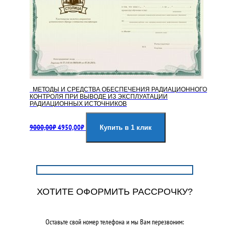
МЕТОДЫ И СРЕДСТВА ОБЕСПЕЧЕНИЯ РАДИАЦИОННОГО
КОНТРОЛЯ ПРИ ВЫВОДЕ ИЗ ЭКСПЛУАТАЦИИ
РАДИАЦИОННЫХ ИСТОЧНИКОВ
Первоначальная
Текущая
9000,00
₽
4950,00
₽
цена
цена:
Купить в 1 клик
составляла
4950,00₽.
9000,00₽.
ХОТИТЕ ОФОРМИТЬ РАССРОЧКУ?
Оставьте свой номер телефона и мы Вам перезвоним: