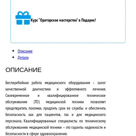
3
5
Курс “Ораторское мастерство” в Подарок!
0
0
0
Описание
,
Детали
0
ОПИСАНИЕ
0
Бесперебойная работа медицинского оборудования – залог
₽
качественной диагностики и эффективного лечения.
Своевременное и квалифицированное техническое
.
обслуживание (ТО) медицинской техники позволяет
предотвратить поломки, продлить срок ее службы и обеспечить
безопасность как для пациентов, так и для медицинского
персонала.
Квалифицированные специалисты по техническому
обслуживанию медицинской техники – это гаранты надежности и
безопасности в сфере здравоохранения.