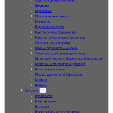
Структура и органы управления
Документы
Образование
Образовательные стандарты
Руководство
Педагогический состав
Международное сотрудничество
Материально-техническое обеспечение
Стипендии и мат. поддержка
Платные образовательные услуги
Финансово-хозяйственная деятельность
Организация питания в образовательной организации
Вакантные места для приема (перевода)
Наши принципы и цели
Образцы документов об образовании
Вакансии
Партнеры
Программы
Строительство
Проектирование
Изыскания
Профессиональная переподготовка