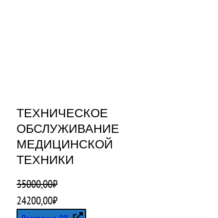
ТЕХНИЧЕСКОЕ
ОБСЛУЖИВАНИЕ
МЕДИЦИНСКОЙ
ТЕХНИКИ
35000,00
₽
П
Т
24200,00
₽
е
е