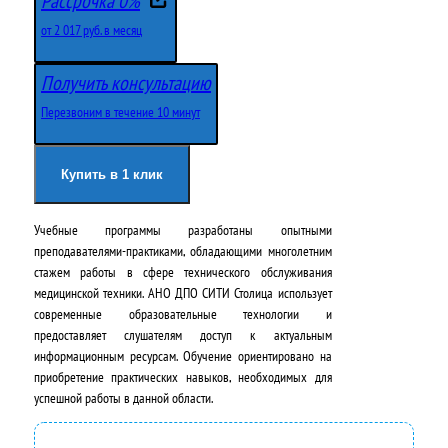
Рассрочка 0%
р
к
от 2 017 руб. в месяц
в
у
Получить консультацию
о
щ
Перезвоним в течение 10 минут
н
а
а
я
Купить в 1 клик
ч
ц
Учебные программы разработаны опытными
а
е
преподавателями-практиками, обладающими многолетним
л
н
стажем работы в сфере технического обслуживания
медицинской техники. АНО ДПО СИТИ Столица использует
ь
а
современные образовательные технологии и
н
:
предоставляет слушателям доступ к актуальным
информационным ресурсам. Обучение ориентировано на
а
2
приобретение практических навыков, необходимых для
успешной работы в данной области.
я
4
ц
2